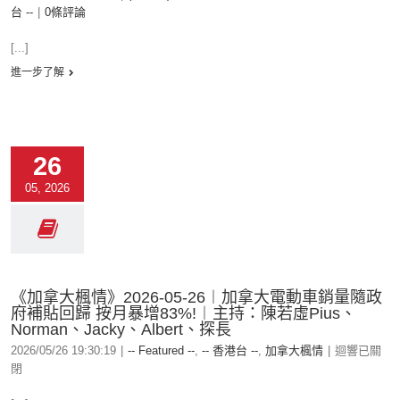
台 --
|
0條評論
[...]
進一步了解
26
05, 2026
《加拿大楓情》2026-05-26︱加拿大電動車銷量隨政
府補貼回歸 按月暴增83%!︱主持：陳若虛Pius、
Norman、Jacky、Albert、探長
2026/05/26 19:30:19
|
-- Featured --
,
-- 香港台 --
,
加拿大楓情
|
迴響已關
閉