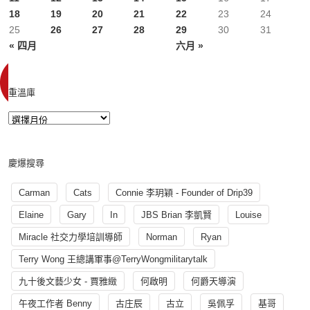
18
19
20
21
22
23
24
25
26
27
28
29
30
31
« 四月
六月 »
重溫庫
慶爆搜尋
Carman
Cats
Connie 李玥穎 - Founder of Drip39
Elaine
Gary
In
JBS Brian 李凱賢
Louise
Miracle 社交力學培訓導師
Norman
Ryan
Terry Wong 王總講軍事@TerryWongmilitarytalk
九十後文藝少女 - 賈雅緻
何啟明
何爵天導演
午夜工作者 Benny
古庄辰
古立
吳佩孚
基哥