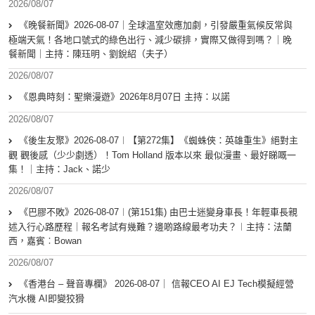
2026/08/07
《晚餐新聞》2026-08-07｜全球溫室效應加劇，引發嚴重氣候反常與
極端天氣！各地口號式的綠色出行、減少碳排，實際又做得到嗎？｜晚
餐新聞｜主持：陳珏明、劉銳紹（夫子）
2026/08/07
《恩典時刻：聖樂漫遊》2026年8月07日 主持：以諾
2026/08/07
《後生友聚》2026-08-07︱【第272集】《蜘蛛俠：英雄重生》絕對主
觀 觀後感（少少劇透）！Tom Holland 版本以來 最似漫畫、最好睇嘅一
集！｜主持：Jack、諾少
2026/08/07
《巴膠不敗》2026-08-07︱(第151集) 由巴士迷變身車長！年輕車長親
述入行心路歷程｜報名考試有幾難？邊啲路線最考功夫？︱主持：法蘭
西，嘉賓︰Bowan
2026/08/07
《香港台 – 聲音專欄》 2026-08-07｜ 信報CEO AI EJ Tech模擬經營
汽水機 AI即變狡猾