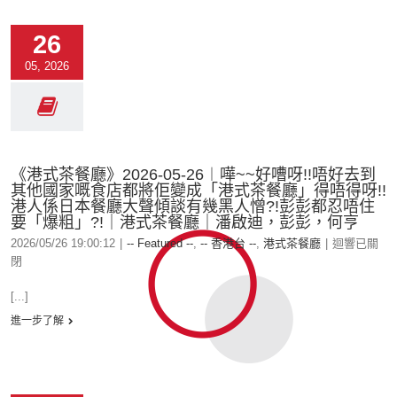
26
05, 2026
《港式茶餐廳》2026-05-26︱嘩~~好嘈呀!!唔好去到
其他國家嘅食店都將佢變成「港式茶餐廳」得唔得呀!!
港人係日本餐廳大聲傾談有幾黑人憎?!彭彭都忍唔住
要「爆粗」?!｜港式茶餐廳｜潘啟迪，彭彭，何亨
2026/05/26 19:00:12
|
-- Featured --
,
-- 香港台 --
,
港式茶餐廳
|
迴響已關
閉
[...]
進一步了解