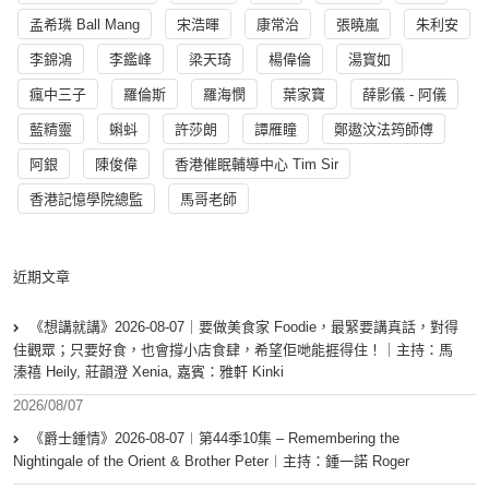
孟希璘 Ball Mang
宋浩暉
康常治
張曉嵐
朱利安
李錦鴻
李鑑峰
梁天琦
楊偉倫
湯寳如
瘋中三子
羅倫斯
羅海憫
葉家寶
薛影儀 - 阿儀
藍精靈
蝌蚪
許莎朗
譚雁瞳
鄭遨汶法筠師傅
阿銀
陳俊偉
香港催眠輔導中心 Tim Sir
香港記憶學院總監
馬哥老師
近期文章
《想講就講》2026-08-07｜要做美食家 Foodie，最緊要講真話，對得
住觀眾；只要好食，也會撐小店食肆，希望佢哋能捱得住！｜主持：馬
溱禧 Heily, 莊韻澄 Xenia, 嘉賓：雅軒 Kinki
2026/08/07
《爵士鍾情》2026-08-07︱第44季10集 – Remembering the
Nightingale of the Orient & Brother Peter︱主持：鍾一諾 Roger