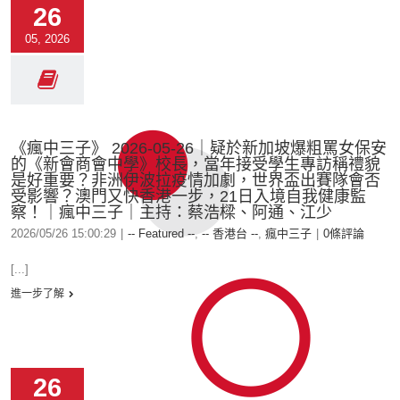
26
05, 2026
《瘋中三子》 2026-05-26｜疑於新加坡爆粗罵女保安
的《新會商會中學》校長，當年接受學生專訪稱禮貌
是好重要？非洲伊波拉疫情加劇，世界盃出賽隊會否
受影響？澳門又快香港一步，21日入境自我健康監
察！｜瘋中三子｜主持：蔡浩樑、阿通、江少
2026/05/26 15:00:29
|
-- Featured --
,
-- 香港台 --
,
瘋中三子
|
0條評論
[...]
進一步了解
26