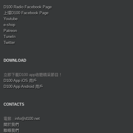
D100 Radio Facebook Page
上環D100 Facebook Page
Youtube
e-shop
Patreon
TuneIn
Twitter
DOWNLOAD
立即下載D100 app收聽精采節目！
D100 App iOS 用戶
D100 App Android 用戶
CONTACTS
電郵 :
info@d100.net
關於我們
聯絡我們