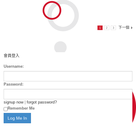
下一個
1
2
3
會員登入
Username:
Password:
signup now
|
forgot password?
Remember Me