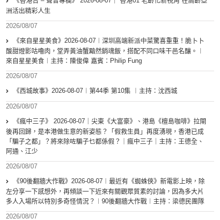
《香港台 – 聲音專欄》 2026-08-07｜ 香港01 老齡化新視角 在高齡亞
洲活出精彩人生
2026/08/07
《來自星星美食》2026-08-07︱深圳高端新派中菜驚喜重重！脆卜卜
酸甜燈影咕嚕肉，堂弄黃油蟹黯然銷魂飯，搭配不同口味干邑名釀。︱
來自星星美食︱主持：陳俊偉 嘉賓：Philip Fung
2026/08/07
《西城故事》2026-08-07︱第44季 第10集 ︱主持：沈西城
2026/08/07
《瘋中三子》 2026-08-07｜尖東《大富豪》、港島《檀島咖啡》拉閘
後再回歸，是本港做生意的新姿態？「假救生員」再度湧現，香港已成
「騙子之都」？將來除咗騙子乜都係假？｜瘋中三子｜主持：王德全、
阿通、江少
2026/08/07
《90後翻牆大作戰》2026-08-07︱最近有《蜘蛛俠》新電影上映，除
左分享一下感想外，再傾談一下近來有關觀眾質素的討論，因為多大片
多人入場所以特別多奇怪情況？︱90後翻牆大作戰︱主持：梁德民團隊
2026/08/07