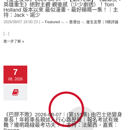
英雄重生》絕對主觀 觀後感（少少劇透）！Tom
Holland 版本以來 最似漫畫、最好睇嘅一集！｜主
持：Jack、諾少
2026/08/07 18:00:23
|
-- Featured --
,
-- 香港台 --
,
後生友聚
|
0條評論
[...]
進一步了解
7
08, 2026
《巴膠不敗》2026-08-07︱(第151集) 由巴士迷變身
車長！年輕車長親述入行心路歷程｜報名考試有幾
難？邊啲路線最考功夫？︱主持：法蘭西，嘉賓︰