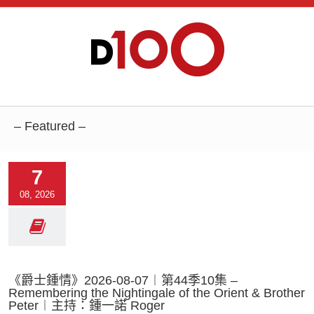
– Featured –
7
08, 2026
《爵士鍾情》2026-08-07︱第44季10集 –
Remembering the Nightingale of the Orient & Brother
Peter︱主持：鍾一諾 Roger