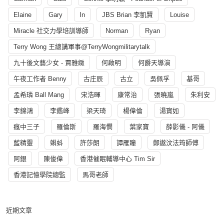
Elaine
Gary
In
JBS Brian 李凱賢
Louise
Miracle 社交力學培訓導師
Norman
Ryan
Terry Wong 王總講軍事@TerryWongmilitarytalk
九十後文藝少女 - 賈雅緻
何啟明
何爵天導演
午夜工作者 Benny
古庄辰
古立
吳佩孚
基哥
孟希璘 Ball Mang
宋浩暉
康常治
張曉嵐
朱利安
李錦鴻
李鑑峰
梁天琦
楊偉倫
湯寳如
瘋中三子
羅倫斯
羅海憫
葉家寶
薛影儀 - 阿儀
藍精靈
蝌蚪
許莎朗
譚雁瞳
鄭遨汶法筠師傅
阿銀
陳俊偉
香港催眠輔導中心 Tim Sir
香港記憶學院總監
馬哥老師
近期文章