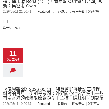
持：徐加晴 Rona (吾三)，關嘉敏 Carman (吾四) 嘉
賓：吳雲甫 Owen
2026/05/11 21:00:41
|
-- Featured --
,
-- 香港台 --
,
吾三吾四
|
0條評論
[...]
進一步了解
11
05, 2026
《晚餐新聞》2026-05-11｜特朗普即展開訪華行程，
料討論貿易、伊朗等議題；外界關心他會否提出一些
有關香港的政治敏感話題？｜主持：陳珏明、劉銳紹
2026/05/11 19:00:37
|
-- Featured --
,
-- 香港台 --
,
晚餐新聞
|
0條評論