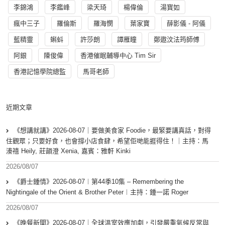
李錦鴻
李鑑峰
梁天琦
楊偉倫
湯寳如
瘋中三子
羅倫斯
羅海憫
葉家寶
薛影儀 - 阿儀
藍精靈
蝌蚪
許莎朗
譚雁瞳
鄭遨汶法筠師傅
阿銀
陳俊偉
香港催眠輔導中心 Tim Sir
香港記憶學院總監
馬哥老師
近期文章
《想講就講》2026-08-07｜要做美食家 Foodie，最緊要講真話，對得
住觀眾；只要好食，也會撐小店食肆，希望佢哋能捱得住！｜主持：馬
溱禧 Heily, 莊韻澄 Xenia, 嘉賓：雅軒 Kinki
2026/08/07
《爵士鍾情》2026-08-07︱第44季10集 – Remembering the
Nightingale of the Orient & Brother Peter︱主持：鍾一諾 Roger
2026/08/07
《晚餐新聞》2026-08-07｜全球溫室效應加劇，引發嚴重氣候反常與