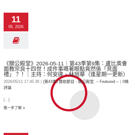
11
05, 2026
《關公殿堂》2026-05-11︱第43季第9集：盧比奧會
面教宗良十四世！成件事嘅著眼點竟然係「見面
禮」？！｜主持：何安達、林旭華（逢星期一更新）
2026/05/11 17:45:38
|
(第43季) 贊助節目 - 關公殿堂
,
-- Featured --
|
0條
評論
[...]
進一步了解