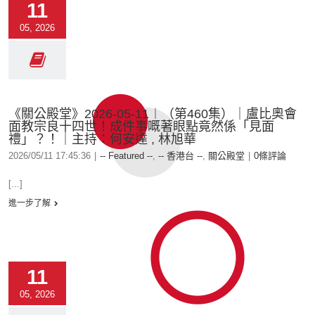
11
05, 2026
《關公殿堂》2026-05-11︱（第460集）｜盧比奧會
面教宗良十四世！成件事嘅著眼點竟然係「見面
禮」？！｜主持：何安達 , 林旭華
2026/05/11 17:45:36
|
-- Featured --
,
-- 香港台 --
,
關公殿堂
|
0條評論
[...]
進一步了解
11
05, 2026