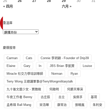
25
26
27
28
29
30
31
« 四月
六月 »
重溫庫
慶爆搜尋
Carman
Cats
Connie 李玥穎 - Founder of Drip39
Elaine
Gary
In
JBS Brian 李凱賢
Louise
Miracle 社交力學培訓導師
Norman
Ryan
Terry Wong 王總講軍事@TerryWongmilitarytalk
九十後文藝少女 - 賈雅緻
何啟明
何爵天導演
午夜工作者 Benny
古庄辰
古立
吳佩孚
基哥
孟希璘 Ball Mang
宋浩暉
康常治
張曉嵐
朱利安