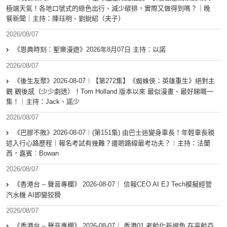
極端天氣！各地口號式的綠色出行、減少碳排，實際又做得到嗎？｜晚
餐新聞｜主持：陳珏明、劉銳紹（夫子）
2026/08/07
《恩典時刻：聖樂漫遊》2026年8月07日 主持：以諾
2026/08/07
《後生友聚》2026-08-07︱【第272集】《蜘蛛俠：英雄重生》絕對主
觀 觀後感（少少劇透）！Tom Holland 版本以來 最似漫畫、最好睇嘅一
集！｜主持：Jack、諾少
2026/08/07
《巴膠不敗》2026-08-07︱(第151集) 由巴士迷變身車長！年輕車長親
述入行心路歷程｜報名考試有幾難？邊啲路線最考功夫？︱主持：法蘭
西，嘉賓︰Bowan
2026/08/07
《香港台 – 聲音專欄》 2026-08-07｜ 信報CEO AI EJ Tech模擬經營
汽水機 AI即變狡猾
2026/08/07
《香港台 – 聲音專欄》 2026-08-07｜ 香港01 老齡化新視角 在高齡亞