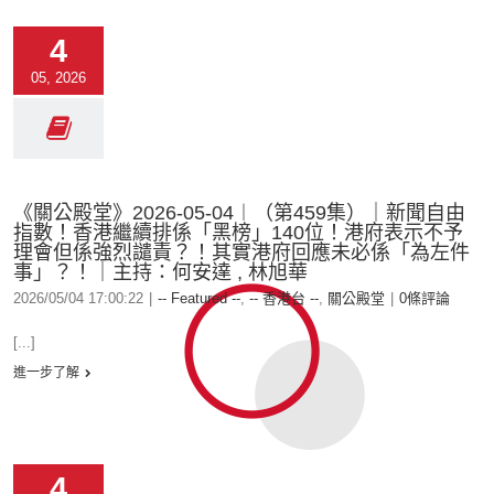
4
05, 2026
《關公殿堂》2026-05-04︱（第459集）｜新聞自由
指數！香港繼續排係「黑榜」140位！港府表示不予
理會但係強烈譴責？！其實港府回應未必係「為左件
事」？！｜主持：何安達 , 林旭華
2026/05/04 17:00:22
|
-- Featured --
,
-- 香港台 --
,
關公殿堂
|
0條評論
[...]
進一步了解
4