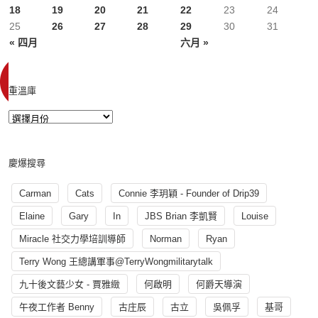
18
19
20
21
22
23
24
25
26
27
28
29
30
31
« 四月
六月 »
重溫庫
慶爆搜尋
Carman
Cats
Connie 李玥穎 - Founder of Drip39
Elaine
Gary
In
JBS Brian 李凱賢
Louise
Miracle 社交力學培訓導師
Norman
Ryan
Terry Wong 王總講軍事@TerryWongmilitarytalk
九十後文藝少女 - 賈雅緻
何啟明
何爵天導演
午夜工作者 Benny
古庄辰
古立
吳佩孚
基哥