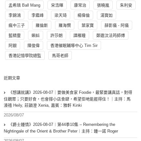
孟希璘 Ball Mang
宋浩暉
康常治
張曉嵐
朱利安
李錦鴻
李鑑峰
梁天琦
楊偉倫
湯寳如
瘋中三子
羅倫斯
羅海憫
葉家寶
薛影儀 - 阿儀
藍精靈
蝌蚪
許莎朗
譚雁瞳
鄭遨汶法筠師傅
阿銀
陳俊偉
香港催眠輔導中心 Tim Sir
香港記憶學院總監
馬哥老師
近期文章
《想講就講》2026-08-07｜要做美食家 Foodie，最緊要講真話，對得
住觀眾；只要好食，也會撐小店食肆，希望佢哋能捱得住！｜主持：馬
溱禧 Heily, 莊韻澄 Xenia, 嘉賓：雅軒 Kinki
2026/08/07
《爵士鍾情》2026-08-07︱第44季10集 – Remembering the
Nightingale of the Orient & Brother Peter︱主持：鍾一諾 Roger
2026/08/07