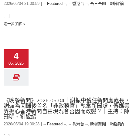
2026/05/04 21:00:59
|
-- Featured --
,
-- 香港台 --
,
吾三吾四
|
0條評論
[...]
進一步了解
4
05, 2026
《晚餐新聞》2026-05-04｜謝振中獲任新聞處處長，
謝sir為回歸後首名「非政務官」執掌新聞處，傳媒業
界擔心香港新聞自由現況會否因而改變？｜主持：陳
珏明、劉銳紹
2026/05/04 19:00:28
|
-- Featured --
,
-- 香港台 --
,
晚餐新聞
|
0條評論