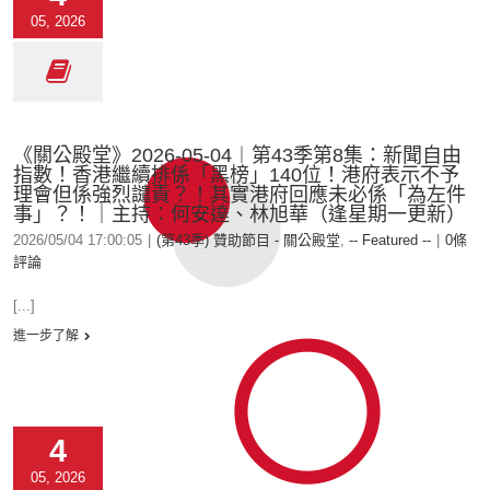
05, 2026
《關公殿堂》2026-05-04︱第43季第8集：新聞自由
指數！香港繼續排係「黑榜」140位！港府表示不予
理會但係強烈譴責？！其實港府回應未必係「為左件
事」？！｜主持：何安達、林旭華（逢星期一更新）
2026/05/04 17:00:05
|
(第43季) 贊助節目 - 關公殿堂
,
-- Featured --
|
0條
評論
[...]
進一步了解
4
05, 2026