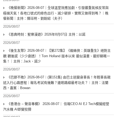
《晚餐新聞》2026-08-07｜全球溫室效應加劇，引發嚴重氣候反常與
極端天氣！各地口號式的綠色出行、減少碳排，實際又做得到嗎？｜晚
餐新聞｜主持：陳珏明、劉銳紹（夫子）
2026/08/07
《恩典時刻：聖樂漫遊》2026年8月07日 主持：以諾
2026/08/07
《後生友聚》2026-08-07︱【第272集】《蜘蛛俠：英雄重生》絕對主
觀 觀後感（少少劇透）！Tom Holland 版本以來 最似漫畫、最好睇嘅一
集！｜主持：Jack、諾少
2026/08/07
《巴膠不敗》2026-08-07︱(第151集) 由巴士迷變身車長！年輕車長親
述入行心路歷程｜報名考試有幾難？邊啲路線最考功夫？︱主持：法蘭
西，嘉賓︰Bowan
2026/08/07
《香港台 – 聲音專欄》 2026-08-07｜ 信報CEO AI EJ Tech模擬經營
汽水機 AI即變狡猾