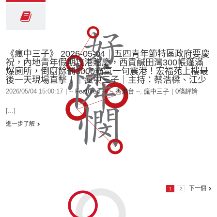
《瘋中三子》 2026-05-04｜五四青年節特區政府要慶
祝，內地青年假期攻港贈慶，西貢鹹田灣300帳篷滿
爆廁所，倒廚餘罰3000霸氣一句震港！宏福苑上樓最
後一天現場直擊！｜瘋中三子｜主持：蔡浩樑、江少
2026/05/04 15:00:17
|
-- Featured --
,
-- 香港台 --
,
瘋中三子
|
0條評論
[...]
進一步了解
下一個
1
2