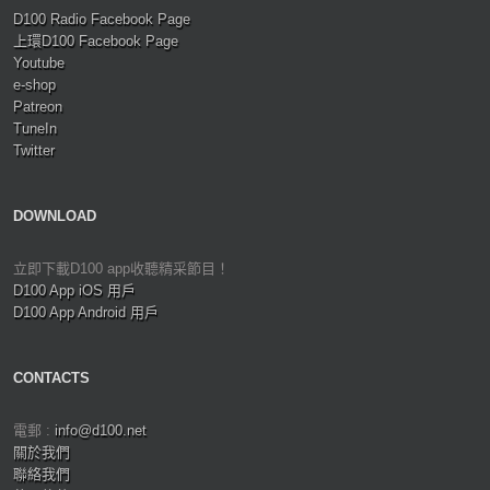
D100 Radio Facebook Page
上環D100 Facebook Page
Youtube
e-shop
Patreon
TuneIn
Twitter
DOWNLOAD
立即下載D100 app收聽精采節目！
D100 App iOS 用戶
D100 App Android 用戶
CONTACTS
電郵 :
info@d100.net
關於我們
聯絡我們