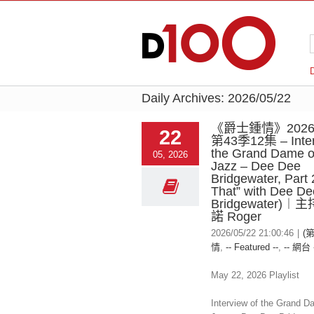
Daily Archives:
2026/05/22
《爵士鍾情》2026-
22
第43季12集 – Inter
the Grand Dame o
05, 2026
Jazz – Dee Dee
Bridgewater, Part 
That” with Dee De
Bridgewater)
諾 Roger
2026/05/22 21:00:46
|
(
情
,
-- Featured --
,
-- 網台 
May 22, 2026 Playlist
Interview of the Grand D