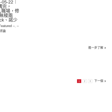
05-22︱
講完，
｜入職場，修
無稜兩
ck、諾少
 Featured --
,
--
評論
進一步了解
下一個
1
2
3