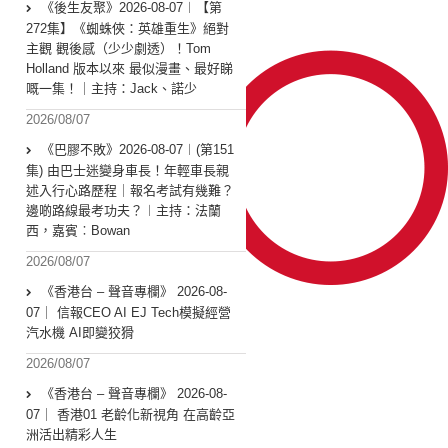
《後生友聚》2026-08-07︱【第
272集】《蜘蛛俠：英雄重生》絕對
主觀 觀後感（少少劇透）！Tom
Holland 版本以來 最似漫畫、最好睇
嘅一集！｜主持：Jack、諾少
2026/08/07
《巴膠不敗》2026-08-07︱(第151
集) 由巴士迷變身車長！年輕車長親
述入行心路歷程｜報名考試有幾難？
邊啲路線最考功夫？︱主持：法蘭
西，嘉賓︰Bowan
2026/08/07
《香港台 – 聲音專欄》 2026-08-
07｜ 信報CEO AI EJ Tech模擬經營
汽水機 AI即變狡猾
2026/08/07
《香港台 – 聲音專欄》 2026-08-
07｜ 香港01 老齡化新視角 在高齡亞
洲活出精彩人生