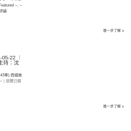
 Featured --
,
--
評論
進一步了解
05-22 ︱
︱主持：沈
第43季) 西城故
--
|
迴響已關
進一步了解