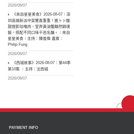
2026/08/07
《來自星星美食》2026-08-07︱深
圳高端新派中菜驚喜重重！脆卜卜酸
甜燈影咕嚕肉，堂弄黃油蟹黯然銷魂
飯，搭配不同口味干邑名釀。︱來自
星星美食︱主持：陳俊偉 嘉賓：
Philip Fung
2026/08/07
《西城故事》2026-08-07︱第44季
第10集 ︱主持：沈西城
2026/08/07
PAYMENT INFO