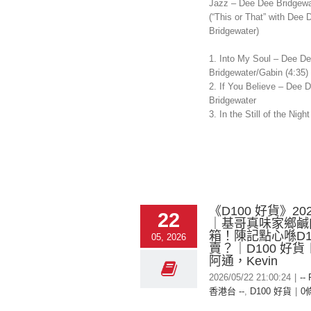
Jazz – Dee Dee Bridgewat
(“This or That” with Dee 
Bridgewater)
1. Into My Soul – Dee D
Bridgewater/Gabin (4:35)
2. If You Believe – Dee 
Bridgewater
3. In the Still of the Night 
《D100 好貨》2026
22
｜基哥真味家鄉鹹
箱！陳記點心喺D1
05, 2026
賣？｜D100 好
阿通，Kevin
2026/05/22 21:00:24
|
--
香港台 --
,
D100 好貨
|
0