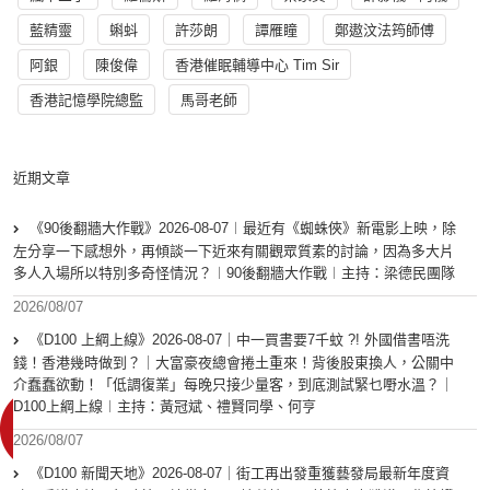
藍精靈
蝌蚪
許莎朗
譚雁瞳
鄭遨汶法筠師傅
阿銀
陳俊偉
香港催眠輔導中心 Tim Sir
香港記憶學院總監
馬哥老師
近期文章
《90後翻牆大作戰》2026-08-07︱最近有《蜘蛛俠》新電影上映，除
左分享一下感想外，再傾談一下近來有關觀眾質素的討論，因為多大片
多人入場所以特別多奇怪情況？︱90後翻牆大作戰︱主持：梁德民團隊
2026/08/07
《D100 上綱上線》2026-08-07｜中一買書要7千蚊 ?! 外國借書唔洗
錢！香港幾時做到？｜大富豪夜總會捲土重來！背後股東換人，公關中
介蠢蠢欲動！「低調復業」每晚只接少量客，到底測試緊乜嘢水溫？｜
D100上綱上線︱主持：黃冠斌、禮賢同學、何亨
2026/08/07
《D100 新聞天地》2026-08-07｜街工再出發重獲藝發局最新年度資