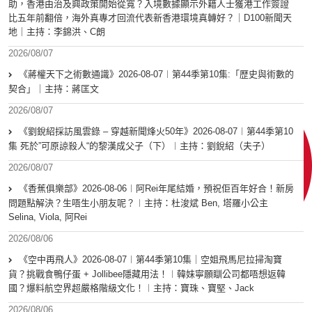
助，香港由治及興政策開始從寬？入境數據顯示外籍人士獲港工作簽證
比五年前翻倍，海外真專才回流代表新香港環境真轉好？｜D100新聞天
地｜主持：李錦洪、C朗
2026/08/07
《蔣權天下之術數通識》2026-08-07︱第44季第10集:「歴史與術數的
契合」｜主持：蔣匡文
2026/08/07
《劉銳紹採訪風雲錄 – 穿越新聞烽火50年》2026-08-07︱第44季第10
集 死於”可原諒殺人“的黎漢成父子（下）︱主持：劉銳紹（夫子）
2026/08/07
《香蕉俱樂部》2026-08-06︱阿Rei年尾結婚，預祝佢百年好合！新房
問題點解決？生唔生小朋友呢？︱主持：杜浚斌 Ben, 塔羅小公主
Selina, Viola, 阿Rei
2026/08/06
《空中再飛人》2026-08-07︱第44季第10集｜空姐飛馬尼拉掃淘寶
貨？挑戰食鴨仔蛋 + Jollibee隱藏用法！︱韓妹寧願瞓公司都唔想返韓
國？爆料航空界超嚴格階級文化！︱主持：寶珠、寶堅、Jack
2026/08/06