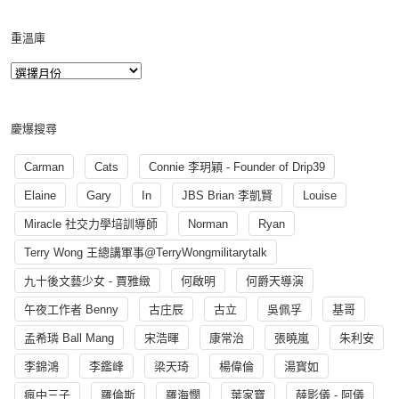
重溫庫
慶爆搜尋
Carman
Cats
Connie 李玥穎 - Founder of Drip39
Elaine
Gary
In
JBS Brian 李凱賢
Louise
Miracle 社交力學培訓導師
Norman
Ryan
Terry Wong 王總講軍事@TerryWongmilitarytalk
九十後文藝少女 - 賈雅緻
何啟明
何爵天導演
午夜工作者 Benny
古庄辰
古立
吳佩孚
基哥
孟希璘 Ball Mang
宋浩暉
康常治
張曉嵐
朱利安
李錦鴻
李鑑峰
梁天琦
楊偉倫
湯寳如
瘋中三子
羅倫斯
羅海憫
葉家寶
薛影儀 - 阿儀