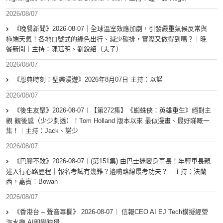
2026/08/07
《晚餐新聞》2026-08-07｜全球溫室效應加劇，引發嚴重氣候反常與
極端天氣！各地口號式的綠色出行、減少碳排，實際又做得到嗎？｜晚
餐新聞｜主持：陳珏明、劉銳紹（夫子）
2026/08/07
《恩典時刻：聖樂漫遊》2026年8月07日 主持：以諾
2026/08/07
《後生友聚》2026-08-07︱【第272集】《蜘蛛俠：英雄重生》絕對主
觀 觀後感（少少劇透）！Tom Holland 版本以來 最似漫畫、最好睇嘅一
集！｜主持：Jack、諾少
2026/08/07
《巴膠不敗》2026-08-07︱(第151集) 由巴士迷變身車長！年輕車長親
述入行心路歷程｜報名考試有幾難？邊啲路線最考功夫？︱主持：法蘭
西，嘉賓︰Bowan
2026/08/07
《香港台 – 聲音專欄》 2026-08-07｜ 信報CEO AI EJ Tech模擬經營
汽水機 AI即變狡猾