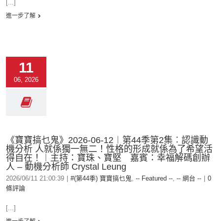
[...]
進一步了解
11
06, 2026
《寶寶搞乜鬼》2026-06-12︱第44季第2集︰認識動
機分析 人就係獨一無二！性格的形成就係為了希望活
得自在！︱主持：寶珠、寶堅 嘉賓：幸福解碼創辦
人 – 動機分析師 Crystal Leung
2026/06/11 21:00:39
|
#(第44季) 寶寶搞乜鬼
,
-- Featured --
,
-- 網台 --
|
0
條評論
[...]