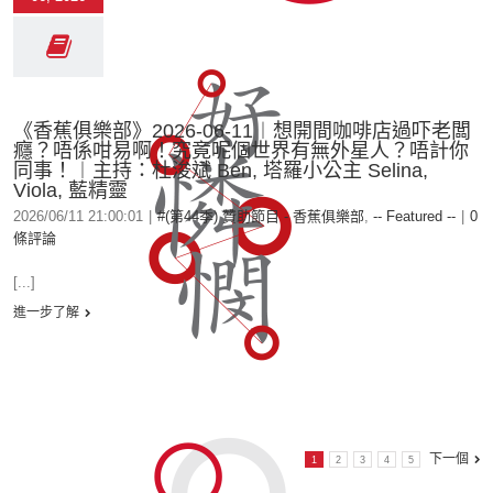
《香蕉俱樂部》2026-06-11︱想開間咖啡店過吓老闆
癮？唔係咁易啊！究竟呢個世界有無外星人？唔計你
同事！︱主持：杜浚斌 Ben, 塔羅小公主 Selina,
Viola, 藍精靈
2026/06/11 21:00:01
|
#(第44季) 贊助節目 - 香蕉俱樂部
,
-- Featured --
|
0
條評論
[...]
進一步了解
下一個
1
2
3
4
5