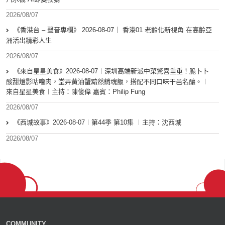
2026/08/07
《香港台 – 聲音專欄》 2026-08-07｜ 香港01 老齡化新視角 在高齡亞
洲活出精彩人生
2026/08/07
《來自星星美食》2026-08-07︱深圳高端新派中菜驚喜重重！脆卜卜
酸甜燈影咕嚕肉，堂弄黃油蟹黯然銷魂飯，搭配不同口味干邑名釀。︱
來自星星美食︱主持：陳俊偉 嘉賓：Philip Fung
2026/08/07
《西城故事》2026-08-07︱第44季 第10集 ︱主持：沈西城
2026/08/07
COMMUNITY