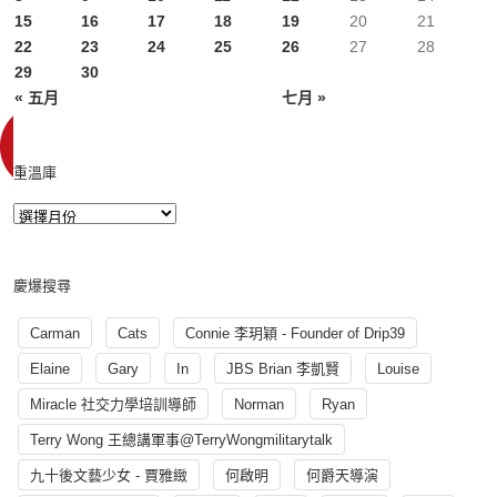
15
16
17
18
19
20
21
22
23
24
25
26
27
28
29
30
« 五月
七月 »
重溫庫
慶爆搜尋
Carman
Cats
Connie 李玥穎 - Founder of Drip39
Elaine
Gary
In
JBS Brian 李凱賢
Louise
Miracle 社交力學培訓導師
Norman
Ryan
Terry Wong 王總講軍事@TerryWongmilitarytalk
九十後文藝少女 - 賈雅緻
何啟明
何爵天導演