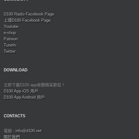
D100 Radio Facebook Page
上環D100 Facebook Page
Youtube
e-shop
Patreon
TuneIn
Twitter
DOWNLOAD
立即下載D100 app收聽精采節目！
D100 App iOS 用戶
D100 App Android 用戶
CONTACTS
電郵 :
info@d100.net
關於我們