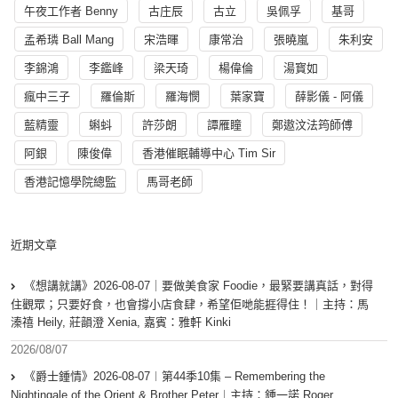
午夜工作者 Benny
古庄辰
古立
吳佩孚
基哥
孟希璘 Ball Mang
宋浩暉
康常治
張曉嵐
朱利安
李錦鴻
李鑑峰
梁天琦
楊偉倫
湯寳如
瘋中三子
羅倫斯
羅海憫
葉家寶
薛影儀 - 阿儀
藍精靈
蝌蚪
許莎朗
譚雁瞳
鄭遨汶法筠師傅
阿銀
陳俊偉
香港催眠輔導中心 Tim Sir
香港記憶學院總監
馬哥老師
近期文章
《想講就講》2026-08-07｜要做美食家 Foodie，最緊要講真話，對得
住觀眾；只要好食，也會撐小店食肆，希望佢哋能捱得住！｜主持：馬
溱禧 Heily, 莊韻澄 Xenia, 嘉賓：雅軒 Kinki
2026/08/07
《爵士鍾情》2026-08-07︱第44季10集 – Remembering the
Nightingale of the Orient & Brother Peter︱主持：鍾一諾 Roger