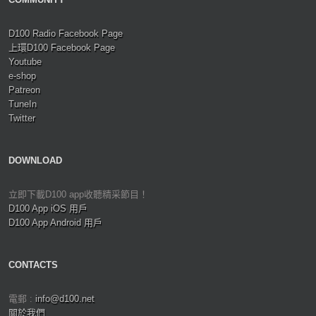
D100 Radio Facebook Page
上環D100 Facebook Page
Youtube
e-shop
Patreon
TuneIn
Twitter
DOWNLOAD
立即下載D100 app收聽精采節目！
D100 App iOS 用戶
D100 App Android 用戶
CONTACTS
電郵 :
info@d100.net
關於我們