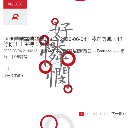
06, 2026
《啱傾啱講啱聽顏聯武》2026-06-04︱我在等風、也
等你！︱主持：顏聯武
2026/06/04 21:00:13
|
#(第44季) 啱傾啱講啱聽顏聯武
,
-- Featured --
,
-- 網
台 --
|
0條評論
[...]
進一步了解
下一個
1
2
3
4
5