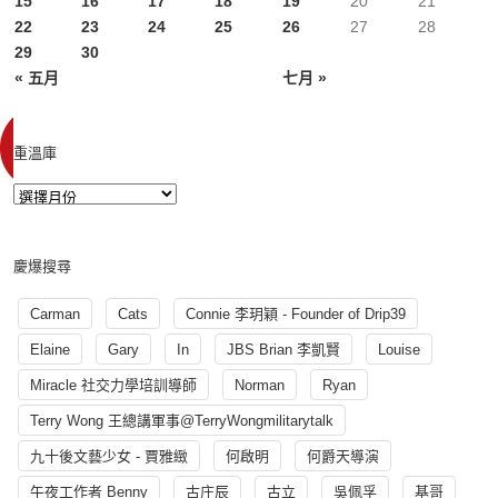
15
16
17
18
19
20
21
22
23
24
25
26
27
28
29
30
« 五月
七月 »
重溫庫
慶爆搜尋
Carman
Cats
Connie 李玥穎 - Founder of Drip39
Elaine
Gary
In
JBS Brian 李凱賢
Louise
Miracle 社交力學培訓導師
Norman
Ryan
Terry Wong 王總講軍事@TerryWongmilitarytalk
九十後文藝少女 - 賈雅緻
何啟明
何爵天導演
午夜工作者 Benny
古庄辰
古立
吳佩孚
基哥