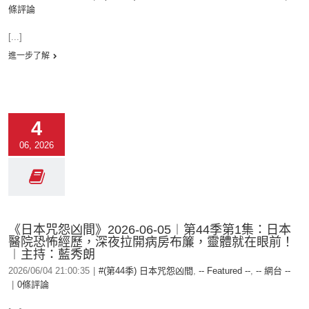
條評論
[...]
進一步了解
4
06, 2026
《日本咒怨凶間》2026-06-05︱第44季第1集：日本
醫院恐怖經歷，深夜拉開病房布簾，靈體就在眼前！
︱主持：藍秀朗
2026/06/04 21:00:35
|
#(第44季) 日本咒怨凶間
,
-- Featured --
,
-- 網台 --
|
0條評論