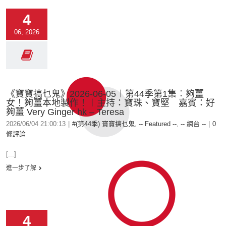
4
06, 2026
《寶寶搞乜鬼》2026-06-05︱第44季第1集︰夠薑
女！夠薑本地製作！︱主持：寶珠、寶堅 嘉賓：好
夠薑 Very Ginger hk – Teresa
2026/06/04 21:00:13
|
#(第44季) 寶寶搞乜鬼
,
-- Featured --
,
-- 網台 --
|
0
條評論
[...]
進一步了解
4