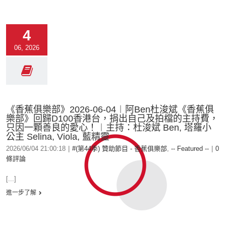
4
06, 2026
《香蕉俱樂部》2026-06-04︱阿Ben杜浚斌《香蕉俱
樂部》回歸D100香港台，捐出自己及拍檔的主持費，
只因一顆善良的愛心！︱主持：杜浚斌 Ben, 塔羅小
公主 Selina, Viola, 藍精靈
2026/06/04 21:00:18
|
#(第44季) 贊助節目 - 香蕉俱樂部
,
-- Featured --
|
0
條評論
[...]
進一步了解