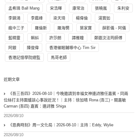
孟希璘 Ball Mang
宋浩暉
康常治
張曉嵐
朱利安
李錦鴻
李鑑峰
梁天琦
楊偉倫
湯寳如
瘋中三子
羅倫斯
羅海憫
葉家寶
薛影儀 - 阿儀
藍精靈
蝌蚪
許莎朗
譚雁瞳
鄭遨汶法筠師傅
阿銀
陳俊偉
香港催眠輔導中心 Tim Sir
香港記憶學院總監
馬哥老師
近期文章
《吾三吾四》2026-08-10｜今晚邀請到幸福女神連詩雅任嘉賓，同兩
位絲打主持圍爐談心事說近況！｜主持：徐加晴 Rona (吾三)，關嘉敏
Carman (吾四) 嘉賓：連詩雅 Shiga
2026/08/10
《恩典時刻》周一文化局︱2026-08-10︱主持：Eddy, Wylie
2026/08/10