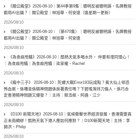
《關公殿堂》2026-08-10︱第44季第9集：聰明反被聰明誤，名牌教授
都用AI出貓？｜關公殿堂｜林旭華、何安達（逢星期一更新）
2026/08/10
《關公殿堂》2026-08-10︱（第470集）｜聰明反被聰明誤，名牌教授
都用AI出貓？｜關公殿堂｜林旭華、何安達
2026/08/10
《為食麻甩騷》2026-08-10｜酷熱天氣多喝水外， 仲要有埋同理心！
｜為食麻甩騷｜為食麻甩騷｜梁家權、Rachel
2026/08/10
《瘋中三子》 2026-08-10︱陀螺大戰Error193玩成點？黃大仙上邨恐
怖血案，係嘈音係精神問題係房署責任嗎？下碧瑤灣持刀傷人，係巧合
定香港精神問題又爆發？｜主持：蔡浩樑、阿通、江少
2026/08/10
《D100 新聞天地》2026-08-10｜氣候衝擊世界經濟發展，香港需要真
正未雨綢繆！酷熱天氣下港人應如何應對？｜D100新聞天地｜主持：李
錦洪、Philip
2026/08/10