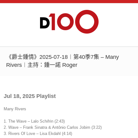
《爵士鍾情》2025-07-18︱第40季7集 – Many
Rivers︱主持：鍾一諾 Roger
Jul 18, 2025 Playlist
Many Rivers
1. The Wave – Lalo Schifrin (2:43)
2. Wave – Frank Sinatra & Antônio Carlos Jobim (3:22)
3. Rivers Of Love – Lisa Ekdahl (4:14)