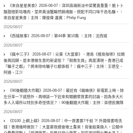
《來自星星美食》2026-08-07︱深圳高端新派中菜驚喜重重！脆卜卜
酸甜燈影咕嚕肉，堂弄黃油蟹黯然銷魂飯，搭配不同口味干邑名釀。︱
來自星星美食︱主持：陳俊偉 嘉賓：Philip Fung
2026/08/07
《西城故事》2026-08-07︱第44季 第10集 ︱主持：沈西城
2026/08/07
《瘋中三子》 2026-08-07｜尖東《大富豪》、港島《檀島咖啡》拉閘
後再回歸，是本港做生意的新姿態？「假救生員」再度湧現，香港已成
「騙子之都」？將來除咗騙子乜都係假？｜瘋中三子｜主持：王德全、
阿通、江少
2026/08/07
《90後翻牆大作戰》2026-08-07︱最近有《蜘蛛俠》新電影上映，除
左分享一下感想外，再傾談一下近來有關觀眾質素的討論，因為多大片
多人入場所以特別多奇怪情況？︱90後翻牆大作戰︱主持：梁德民團隊
2026/08/07
《D100 上綱上線》2026-08-07｜中一買書要7千蚊 ?! 外國借書唔洗
錢！香港幾時做到？｜大富豪夜總會捲土重來！背後股東換人，公關中
介蠢蠢欲動！「低調復業」每晚只接少量客，到底測試緊乜嘢水溫？｜