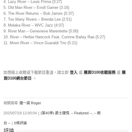
4. Lazy River – Louis Prima (3:27)
5. Old Man River – Erroll Garner (3:16)
6. The River Returns – Bob James (5:37)
7. Too Many Rivers – Brenda Lee (2:51)
8. Melaka River – WVC Jazz (4:07)
9. River Man – Genevieve Marentette (5:00)
10. River – Herbie Hancock Feat. Corinne Bailey Rae (5:27)
11. Moon River – Vince Guaraldi Trio (5:21)
如想線上收聽或下載節目重溫，請立即
登入
或
購買D100收聽服務
或
購
買D100網台節目
。
相關搜尋:
鍾一諾 Roger
2025/07/18 12:00:04
|
(第40季) 爵士鍾情
,
-- Featured --
,
-- 網
台 --
|
0條評論
評論