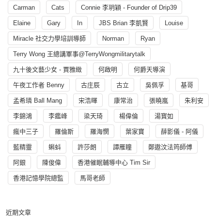
Carman
Cats
Connie 李玥穎 - Founder of Drip39
Elaine
Gary
In
JBS Brian 李凱賢
Louise
Miracle 社交力學培訓導師
Norman
Ryan
Terry Wong 王總講軍事@TerryWongmilitarytalk
九十後文藝少女 - 賈雅緻
何啟明
何爵天導演
午夜工作者 Benny
古庄辰
古立
吳佩孚
基哥
孟希璘 Ball Mang
宋浩暉
康常治
張曉嵐
朱利安
李錦鴻
李鑑峰
梁天琦
楊偉倫
湯寳如
瘋中三子
羅倫斯
羅海憫
葉家寶
薛影儀 - 阿儀
藍精靈
蝌蚪
許莎朗
譚雁瞳
鄭遨汶法筠師傅
阿銀
陳俊偉
香港催眠輔導中心 Tim Sir
香港記憶學院總監
馬哥老師
近期文章