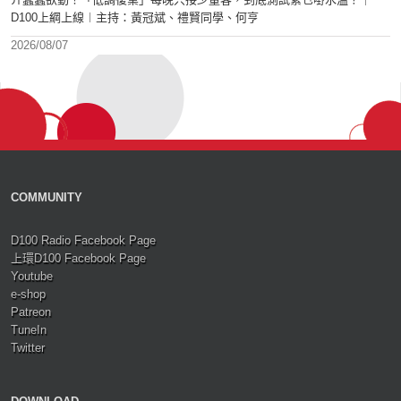
D100上綱上線︱主持：黃冠斌、禮賢同學、何亨
2026/08/07
COMMUNITY
D100 Radio Facebook Page
上環D100 Facebook Page
Youtube
e-shop
Patreon
TuneIn
Twitter