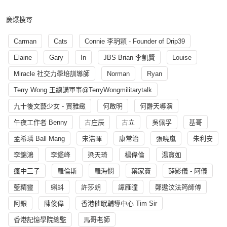
慶爆搜尋
Carman
Cats
Connie 李玥穎 - Founder of Drip39
Elaine
Gary
In
JBS Brian 李凱賢
Louise
Miracle 社交力學培訓導師
Norman
Ryan
Terry Wong 王總講軍事@TerryWongmilitarytalk
九十後文藝少女 - 賈雅緻
何啟明
何爵天導演
午夜工作者 Benny
古庄辰
古立
吳佩孚
基哥
孟希璘 Ball Mang
宋浩暉
康常治
張曉嵐
朱利安
李錦鴻
李鑑峰
梁天琦
楊偉倫
湯寳如
瘋中三子
羅倫斯
羅海憫
葉家寶
薛影儀 - 阿儀
藍精靈
蝌蚪
許莎朗
譚雁瞳
鄭遨汶法筠師傅
阿銀
陳俊偉
香港催眠輔導中心 Tim Sir
香港記憶學院總監
馬哥老師