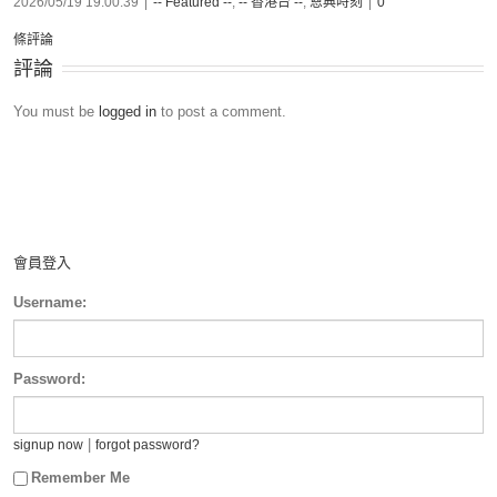
2026/05/19 19:00:39
|
-- Featured --
,
-- 香港台 --
,
恩典時刻
|
0
條評論
評論
You must be
logged in
to post a comment.
會員登入
Username:
Password:
|
signup now
forgot password?
Remember Me