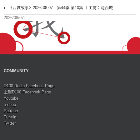
《西城故事》2026-08-07︱第44季 第10集 ︱主持：沈西城
2026/08/07
COMMUNITY
D100 Radio Facebook Page
上環D100 Facebook Page
Youtube
e-shop
Patreon
TuneIn
Twitter