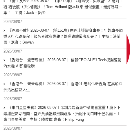
《後生友聚》2026-08-07︱【第272集】《蜘蛛俠：英雄重生》絕對主
觀 觀後感（少少劇透）！Tom Holland 版本以來 最似漫畫、最好睇嘅一
集！｜主持：Jack、諾少
2026/08/07
《巴膠不敗》2026-08-07︱(第151集) 由巴士迷變身車長！年輕車長親
述入行心路歷程｜報名考試有幾難？邊啲路線最考功夫？︱主持：法蘭
西，嘉賓︰Bowan
2026/08/07
《香港台 – 聲音專欄》 2026-08-07｜ 信報CEO AI EJ Tech模擬經營
汽水機 AI即變狡猾
2026/08/07
《香港台 – 聲音專欄》 2026-08-07｜ 香港01 老齡化新視角 在高齡亞
洲活出精彩人生
2026/08/07
《來自星星美食》2026-08-07︱深圳高端新派中菜驚喜重重！脆卜卜
酸甜燈影咕嚕肉，堂弄黃油蟹黯然銷魂飯，搭配不同口味干邑名釀。︱
來自星星美食︱主持：陳俊偉 嘉賓：Philip Fung
2026/08/07