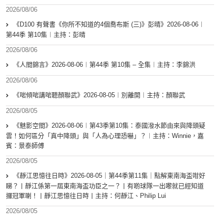
2026/08/06
《D100 有聲書《你所不知道的4個喬布斯 (三)》彭晴》2026-08-06︱
第44季 第10集︱主持：彭晴
2026/08/06
《人間錦言》2026-08-06︱第44季 第10集 – 全集︱主持：李錦洪
2026/08/06
《啱傾啱講啱聽顏聯武》2026-08-05︱別離開︱主持：顏聯武
2026/08/05
《魅影空間》2026-08-06︱第43季第10集：泰國潑水節由來與降頭疑
雲！如何區分「真中降頭」與「人為心理恐嚇」？︱主持：Winnie，嘉
賓：景泰師傅
2026/08/05
《靜江思憶往日時》2026-08-05｜第44季第11集｜點解東南海盃咁好
睇？丨靜江係第一屆東南海盃功臣之一？丨有啲球隊一出嚟就已經知道
攞冠軍喇！丨靜江思憶往日時丨主持：何靜江、Philip Lui
2026/08/05