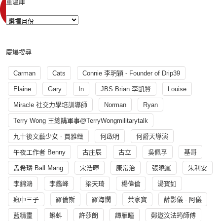
重溫庫
慶爆搜尋
Carman
Cats
Connie 李玥穎 - Founder of Drip39
Elaine
Gary
In
JBS Brian 李凱賢
Louise
Miracle 社交力學培訓導師
Norman
Ryan
Terry Wong 王總講軍事@TerryWongmilitarytalk
九十後文藝少女 - 賈雅緻
何啟明
何爵天導演
午夜工作者 Benny
古庄辰
古立
吳佩孚
基哥
孟希璘 Ball Mang
宋浩暉
康常治
張曉嵐
朱利安
李錦鴻
李鑑峰
梁天琦
楊偉倫
湯寳如
瘋中三子
羅倫斯
羅海憫
葉家寶
薛影儀 - 阿儀
藍精靈
蝌蚪
許莎朗
譚雁瞳
鄭遨汶法筠師傅