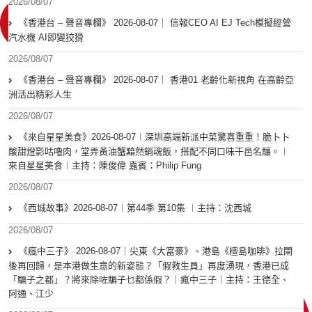
2026/08/07
《香港台 – 聲音專欄》 2026-08-07｜ 信報CEO AI EJ Tech模擬經營
汽水機 AI即變狡猾
2026/08/07
《香港台 – 聲音專欄》 2026-08-07｜ 香港01 老齡化新視角 在高齡亞
洲活出精彩人生
2026/08/07
《來自星星美食》2026-08-07︱深圳高端新派中菜驚喜重重！脆卜卜
酸甜燈影咕嚕肉，堂弄黃油蟹黯然銷魂飯，搭配不同口味干邑名釀。︱
來自星星美食︱主持：陳俊偉 嘉賓：Philip Fung
2026/08/07
《西城故事》2026-08-07︱第44季 第10集 ︱主持：沈西城
2026/08/07
《瘋中三子》 2026-08-07｜尖東《大富豪》、港島《檀島咖啡》拉閘
後再回歸，是本港做生意的新姿態？「假救生員」再度湧現，香港已成
「騙子之都」？將來除咗騙子乜都係假？｜瘋中三子｜主持：王德全、
阿通、江少