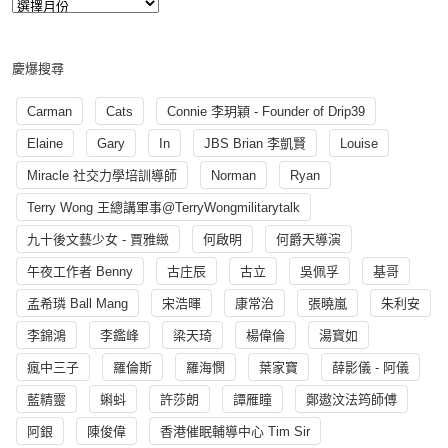
慶爆搜尋
Carman
Cats
Connie 李玥穎 - Founder of Drip39
Elaine
Gary
In
JBS Brian 李凱賢
Louise
Miracle 社交力學培訓導師
Norman
Ryan
Terry Wong 王總講軍事@TerryWongmilitarytalk
九十後文藝少女 - 賈雅緻
何啟明
何爵天導演
午夜工作者 Benny
古庄辰
古立
吳佩孚
基哥
孟希璘 Ball Mang
宋浩暉
康常治
張曉嵐
朱利安
李錦鴻
李鑑峰
梁天琦
楊偉倫
湯寳如
瘋中三子
羅倫斯
羅海憫
葉家寶
薛影儀 - 阿儀
藍精靈
蝌蚪
許莎朗
譚雁瞳
鄭遨汶法筠師傅
阿銀
陳俊偉
香港催眠輔導中心 Tim Sir