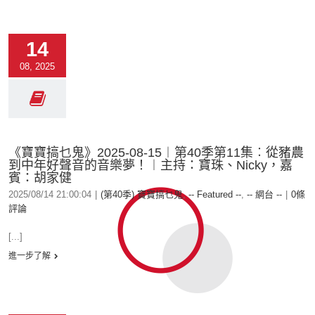
14
08, 2025
《寶寶搞乜鬼》2025-08-15︱第40季第11集︰從豬農
到中年好聲音的音樂夢！︱主持：寶珠、Nicky，嘉
賓：胡家健
2025/08/14 21:00:04
|
(第40季) 寶寶搞乜鬼
,
-- Featured --
,
-- 網台 --
|
0條
評論
[...]
進一步了解