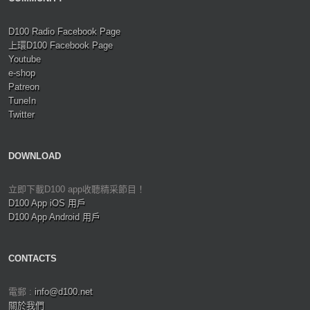
D100 Radio Facebook Page
上環D100 Facebook Page
Youtube
e-shop
Patreon
TuneIn
Twitter
DOWNLOAD
立即下載D100 app收聽精采節目！
D100 App iOS 用戶
D100 App Android 用戶
CONTACTS
電郵 :
info@d100.net
關於我們