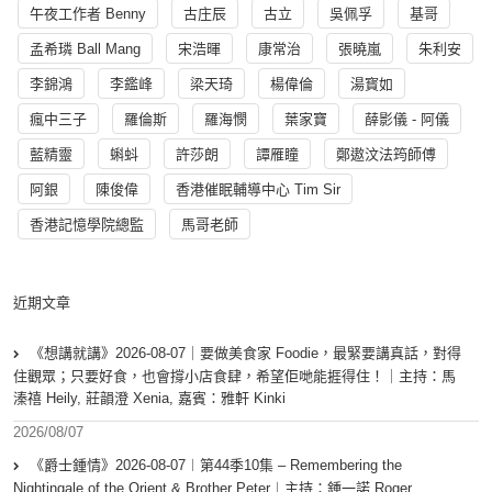
午夜工作者 Benny
古庄辰
古立
吳佩孚
基哥
孟希璘 Ball Mang
宋浩暉
康常治
張曉嵐
朱利安
李錦鴻
李鑑峰
梁天琦
楊偉倫
湯寳如
瘋中三子
羅倫斯
羅海憫
葉家寶
薛影儀 - 阿儀
藍精靈
蝌蚪
許莎朗
譚雁瞳
鄭遨汶法筠師傅
阿銀
陳俊偉
香港催眠輔導中心 Tim Sir
香港記憶學院總監
馬哥老師
近期文章
《想講就講》2026-08-07｜要做美食家 Foodie，最緊要講真話，對得
住觀眾；只要好食，也會撐小店食肆，希望佢哋能捱得住！｜主持：馬
溱禧 Heily, 莊韻澄 Xenia, 嘉賓：雅軒 Kinki
2026/08/07
《爵士鍾情》2026-08-07︱第44季10集 – Remembering the
Nightingale of the Orient & Brother Peter︱主持：鍾一諾 Roger