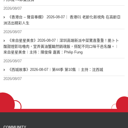
2026/08/07
《香港台 – 聲音專欄》 2026-08-07｜ 香港01 老齡化新視角 在高齡亞
洲活出精彩人生
2026/08/07
《來自星星美食》2026-08-07︱深圳高端新派中菜驚喜重重！脆卜卜
酸甜燈影咕嚕肉，堂弄黃油蟹黯然銷魂飯，搭配不同口味干邑名釀。︱
來自星星美食︱主持：陳俊偉 嘉賓：Philip Fung
2026/08/07
《西城故事》2026-08-07︱第44季 第10集 ︱主持：沈西城
2026/08/07
COMMUNITY