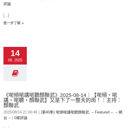
評論
[...]
進一步了解
14
08, 2025
《啱傾啱講啱聽顏聯武》2025-08-14︱【啱傾‧啱
講‧啱聽‧顏聯武】又是下了一整天的雨！︱主持：
顏聯武
2025/08/14 21:00:49
|
(第40季) 啱傾啱講啱聽顏聯武
,
-- Featured --
,
-- 網
台 --
|
0條評論