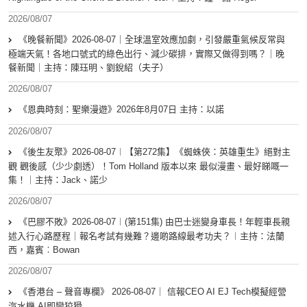
2026/08/07
《晚餐新聞》2026-08-07｜全球溫室效應加劇，引發嚴重氣候反常與
極端天氣！各地口號式的綠色出行、減少碳排，實際又做得到嗎？｜晚
餐新聞｜主持：陳珏明、劉銳紹（夫子）
2026/08/07
《恩典時刻：聖樂漫遊》2026年8月07日 主持：以諾
2026/08/07
《後生友聚》2026-08-07︱【第272集】《蜘蛛俠：英雄重生》絕對主
觀 觀後感（少少劇透）！Tom Holland 版本以來 最似漫畫、最好睇嘅一
集！｜主持：Jack、諾少
2026/08/07
《巴膠不敗》2026-08-07︱(第151集) 由巴士迷變身車長！年輕車長親
述入行心路歷程｜報名考試有幾難？邊啲路線最考功夫？︱主持：法蘭
西，嘉賓︰Bowan
2026/08/07
《香港台 – 聲音專欄》 2026-08-07｜ 信報CEO AI EJ Tech模擬經營
汽水機 AI即變狡猾