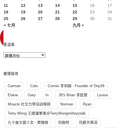
11
12
13
14
15
16
17
18
19
20
21
22
23
24
25
26
27
28
29
30
31
« 七月
九月 »
重溫庫
慶爆搜尋
Carman
Cats
Connie 李玥穎 - Founder of Drip39
Elaine
Gary
In
JBS Brian 李凱賢
Louise
Miracle 社交力學培訓導師
Norman
Ryan
Terry Wong 王總講軍事@TerryWongmilitarytalk
九十後文藝少女 - 賈雅緻
何啟明
何爵天導演