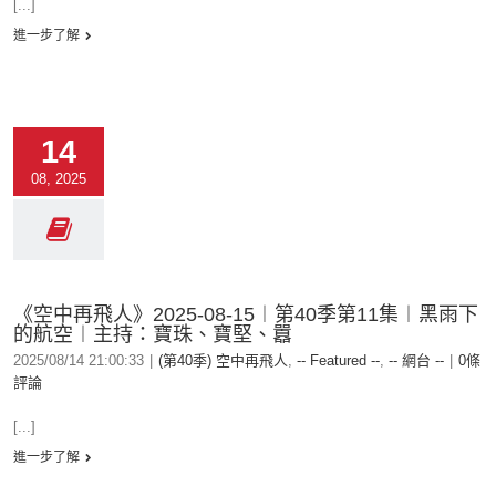
[...]
進一步了解
14
08, 2025
《空中再飛人》2025-08-15︱第40季第11集︱黑雨下
的航空︱主持：寶珠、寶堅、囂
2025/08/14 21:00:33
|
(第40季) 空中再飛人
,
-- Featured --
,
-- 網台 --
|
0條
評論
[...]
進一步了解