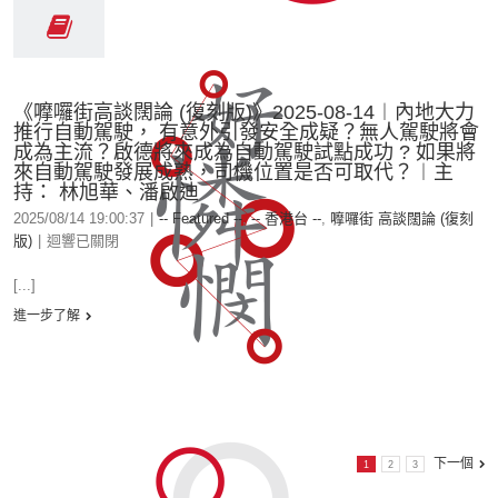
《嚤囉街高談闊論 (復刻版)》2025-08-14︱內地大力
推行自動駕駛， 有意外引發安全成疑？無人駕駛將會
成為主流？啟德將來成為自動駕駛試點成功 ? 如果將
來自動駕駛發展成熟，司機位置是否可取代？︱主
持： 林旭華、潘啟迪
2025/08/14 19:00:37
|
-- Featured --
,
-- 香港台 --
,
嚤囉街 高談闊論 (復刻
版)
|
迴響已關閉
[...]
進一步了解
下一個
1
2
3