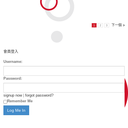
下一個
1
2
3
會員登入
Username:
Password:
signup now
|
forgot password?
Remember Me