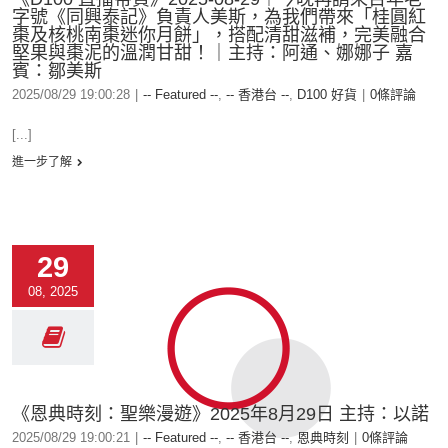
字號《同興泰記》負責人美斯，為我們帶來「桂圓紅
棗及核桃南棗迷你月餅」，搭配清甜滋補，完美融合
堅果與棗泥的溫潤甘甜！｜主持：阿通、娜娜子 嘉
賓：鄒美斯
2025/08/29 19:00:28
|
-- Featured --
,
-- 香港台 --
,
D100 好貨
|
0條評論
[...]
進一步了解
29
08, 2025
《恩典時刻：聖樂漫遊》2025年8月29日 主持：以諾
2025/08/29 19:00:21
|
-- Featured --
,
-- 香港台 --
,
恩典時刻
|
0條評論