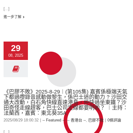
[...]
進一步了解
29
08, 2025
《巴膠不敗》2025-8-29︱(第105集) 嘉賓係極端天氣
下都過嚟錄音感動做黎生，係巴士迷的動力 ? 沙田交
通大改動，白石角快線直達港島，仲快過坐東鐵？沙
田奇怪走線趕客，巴士公司定線都要明啲？ ︱主持：
法蘭西，嘉賓︰東北葵35A
2025/08/29 18:00:32
|
-- Featured --
,
-- 香港台 --
,
巴膠不敗
|
0條評論
[...]