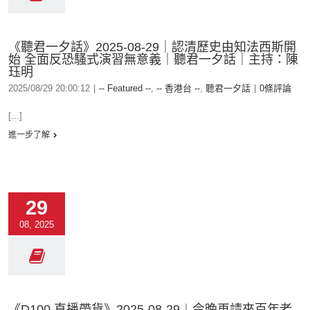
《聽君一夕話》2025-08-29｜認清歷史由知法西斯開
始 全面反恐騷式演習無意義｜聽君一夕話｜主持：陳
珏明
2025/08/29 20:00:12
|
-- Featured --
,
-- 香港台 --
,
聽君一夕話
|
0條評論
[...]
進一步了解
29
08, 2025
《D100 直播帶貨》2025-08-29︱今晚再請來百年老