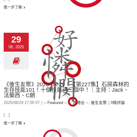
進一步了解
29
08, 2025
《後生友聚》2025-08-29︱【第227集】石屎森林的
生存技能101！十個技能得三個中！｜主持：Jack、
法蘭西、C朗
2025/08/29 17:00:07
|
-- Featured --
,
-- 香港台 --
,
後生友聚
|
0條評論
[...]
進一步了解