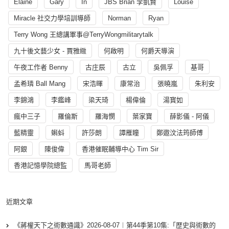
Elaine
Gary
In
JBS Brian 李凱賢
Louise
Miracle 社交力學培訓導師
Norman
Ryan
Terry Wong 王總講軍事@TerryWongmilitarytalk
九十後文藝少女 - 賈雅緻
何啟明
何爵天導演
午夜工作者 Benny
古庄辰
古立
吳佩孚
基哥
孟希璘 Ball Mang
宋浩暉
康常治
張曉嵐
朱利安
李錦鴻
李鑑峰
梁天琦
楊偉倫
湯寳如
瘋中三子
羅倫斯
羅海憫
葉家寶
薛影儀 - 阿儀
藍精靈
蝌蚪
許莎朗
譚雁瞳
鄭遨汶法筠師傅
阿銀
陳俊偉
香港催眠輔導中心 Tim Sir
香港記憶學院總監
馬哥老師
近期文章
《蔣權天下之術數通識》2026-08-07︱第44季第10集:「歴史與術數的