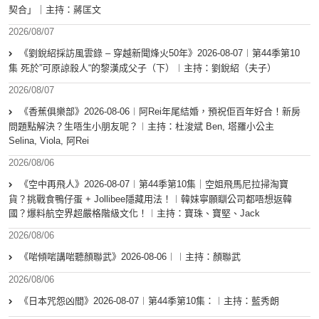
契合」｜主持：蔣匡文
2026/08/07
《劉銳紹採訪風雲錄 – 穿越新聞烽火50年》2026-08-07︱第44季第10
集 死於”可原諒殺人“的黎漢成父子（下）︱主持：劉銳紹（夫子）
2026/08/07
《香蕉俱樂部》2026-08-06︱阿Rei年尾結婚，預祝佢百年好合！新房
問題點解決？生唔生小朋友呢？︱主持：杜浚斌 Ben, 塔羅小公主
Selina, Viola, 阿Rei
2026/08/06
《空中再飛人》2026-08-07︱第44季第10集｜空姐飛馬尼拉掃淘寶
貨？挑戰食鴨仔蛋 + Jollibee隱藏用法！︱韓妹寧願瞓公司都唔想返韓
國？爆料航空界超嚴格階級文化！︱主持：寶珠、寶堅、Jack
2026/08/06
《啱傾啱講啱聽顏聯武》2026-08-06︱︱主持：顏聯武
2026/08/06
《日本咒怨凶間》2026-08-07︱第44季第10集：︱主持：藍秀朗