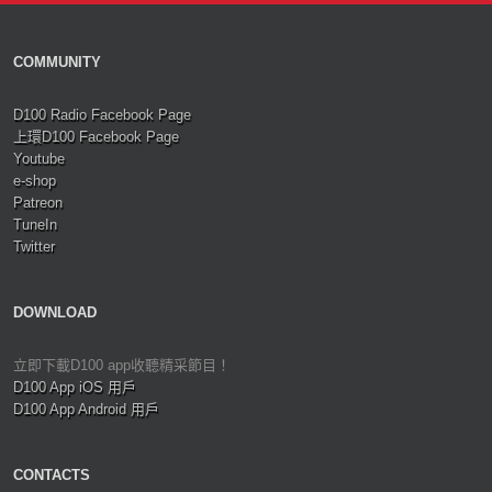
COMMUNITY
D100 Radio Facebook Page
上環D100 Facebook Page
Youtube
e-shop
Patreon
TuneIn
Twitter
DOWNLOAD
立即下載D100 app收聽精采節目！
D100 App iOS 用戶
D100 App Android 用戶
CONTACTS