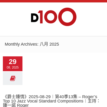
Monthly Archives:
八月 2025
29
08, 2025
《爵士鍾情》2025-08-29︱第40季13集 – Roger’s
Top 10 Jazz Vocal Standard Compositions︱主持：
鍾一諾 Roger