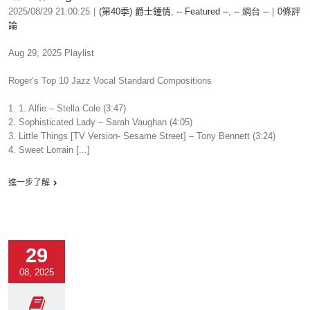
2025/08/29 21:00:25
|
(第40季) 爵士鍾情
,
-- Featured --
,
-- 網台 --
|
0條評
論
Aug 29, 2025 Playlist
Roger’s Top 10 Jazz Vocal Standard Compositions
1. 1. Alfie – Stella Cole (3:47)
2. Sophisticated Lady – Sarah Vaughan (4:05)
3. Little Things [TV Version- Sesame Street] – Tony Bennett (3:24)
4. Sweet Lorrain [...]
進一步了解
29
08, 2025