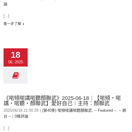
論
[...]
進一步了解
18
06, 2025
《啱傾啱講啱聽顏聯武》2025-06-18︱【啱傾‧啱
講‧啱聽‧顏聯武】愛好自己︱主持：顏聯武
2025/06/18 21:00:29
|
(第40季) 啱傾啱講啱聽顏聯武
,
-- Featured --
,
-- 網
台 --
|
0條評論
[...]