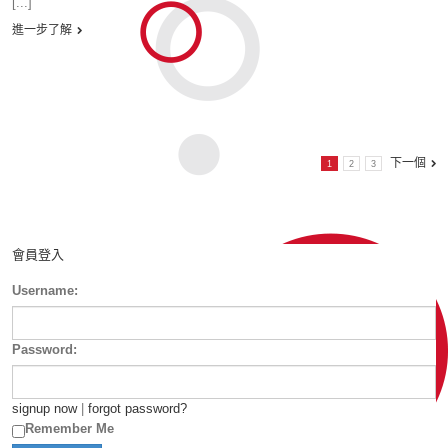
[...]
進一步了解
下一個
1
2
3
會員登入
Username:
Password:
signup now
|
forgot password?
Remember Me