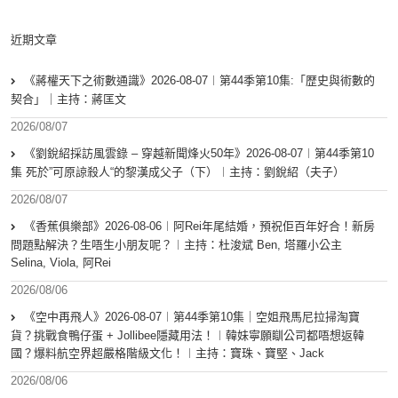
近期文章
《蔣權天下之術數通識》2026-08-07︱第44季第10集:「歴史與術數的
契合」｜主持：蔣匡文
2026/08/07
《劉銳紹採訪風雲錄 – 穿越新聞烽火50年》2026-08-07︱第44季第10
集 死於”可原諒殺人“的黎漢成父子（下）︱主持：劉銳紹（夫子）
2026/08/07
《香蕉俱樂部》2026-08-06︱阿Rei年尾結婚，預祝佢百年好合！新房
問題點解決？生唔生小朋友呢？︱主持：杜浚斌 Ben, 塔羅小公主
Selina, Viola, 阿Rei
2026/08/06
《空中再飛人》2026-08-07︱第44季第10集｜空姐飛馬尼拉掃淘寶
貨？挑戰食鴨仔蛋 + Jollibee隱藏用法！︱韓妹寧願瞓公司都唔想返韓
國？爆料航空界超嚴格階級文化！︱主持：寶珠、寶堅、Jack
2026/08/06