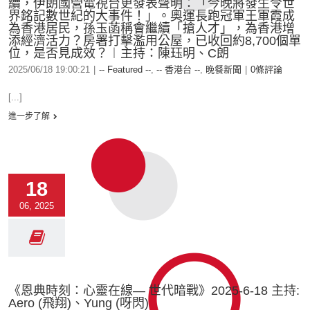
續，伊朗國營電視台更發表聲明：「今晚將發生令世
界銘記數世紀的大事件！」。奧運長跑冠軍王軍霞成
為香港居民，孫玉菡稱會繼續「搶人才」，為香港增
添經濟活力？房署打擊濫用公屋，已收回約8,700個單
位，是否見成效？︱主持：陳珏明、C朗
2025/06/18 19:00:21
|
-- Featured --
,
-- 香港台 --
,
晚餐新聞
|
0條評論
[...]
進一步了解
18
06, 2025
《恩典時刻：心靈在線— 世代暗戰》2025-6-18 主持:
Aero (飛翔)、Yung (呀閃)