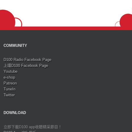
COMMUNITY
D100 Radio Facebook Page
上環D100 Facebook Page
Youtube
e-shop
Patreon
TuneIn
Twitter
DOWNLOAD
立即下載D100 app收聽精采節目！