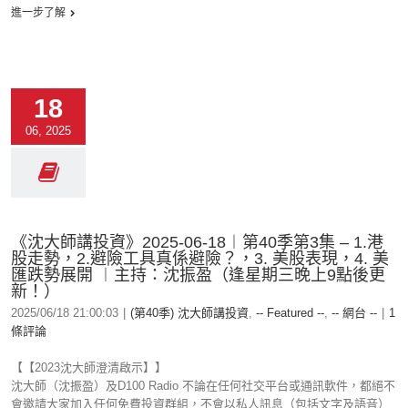
進一步了解
18
06, 2025
《沈大師講投資》2025-06-18︱第40季第3集 – 1.港
股走勢，2.避險工具真係避險？，3. 美股表現，4. 美
匯跌勢展開 ︱主持：沈振盈（逢星期三晚上9點後更
新！）
2025/06/18 21:00:03
|
(第40季) 沈大師講投資
,
-- Featured --
,
-- 網台 --
|
1
條評論
【【2023沈大師澄清啟示】】
沈大師（沈振盈）及D100 Radio 不論在任何社交平台或通訊軟件，都絕不
會邀請大家加入任何免費投資群組，不會以私人訊息（包括文字及語音）