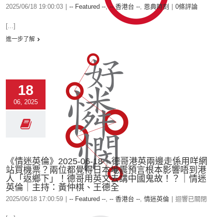
2025/06/18 19:00:03
|
-- Featured --
,
-- 香港台 --
,
恩典時刻
|
0條評論
[...]
進一步了解
18
06, 2025
《情迷英倫》2025-06-18︱德哥港英兩邊走係用咩網
站買機票？兩位都覺得日本地震預言根本影響唔到港
人「返鄉下」！德哥用英文去講中國鬼故！？｜情迷
英倫｜主持：黃仲棋、王德全
2025/06/18 17:00:59
|
-- Featured --
,
-- 香港台 --
,
情迷英倫
|
迴響已關閉