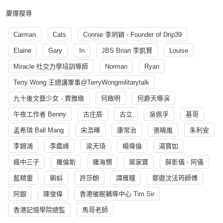
慶爆搜尋
Carman
Cats
Connie 李玥穎 - Founder of Drip39
Elaine
Gary
In
JBS Brian 李凱賢
Louise
Miracle 社交力學培訓導師
Norman
Ryan
Terry Wong 王總講軍事@TerryWongmilitarytalk
九十後文藝少女 - 賈雅緻
何啟明
何爵天導演
午夜工作者 Benny
古庄辰
古立
吳佩孚
基哥
孟希璘 Ball Mang
宋浩暉
康常治
張曉嵐
朱利安
李錦鴻
李鑑峰
梁天琦
楊偉倫
湯寳如
瘋中三子
羅倫斯
羅海憫
葉家寶
薛影儀 - 阿儀
藍精靈
蝌蚪
許莎朗
譚雁瞳
鄭遨汶法筠師傅
阿銀
陳俊偉
香港催眠輔導中心 Tim Sir
香港記憶學院總監
馬哥老師