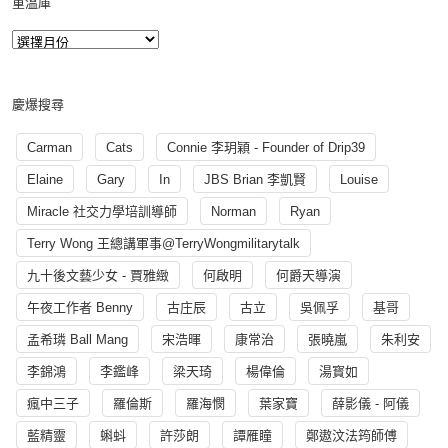
重溫庫
慶爆搜尋
Carman
Cats
Connie 李玥穎 - Founder of Drip39
Elaine
Gary
In
JBS Brian 李凱賢
Louise
Miracle 社交力學培訓導師
Norman
Ryan
Terry Wong 王總講軍事@TerryWongmilitarytalk
九十後文藝少女 - 賈雅緻
何啟明
何爵天導演
午夜工作者 Benny
古庄辰
古立
吳佩孚
基哥
孟希璘 Ball Mang
宋浩暉
康常治
張曉嵐
朱利安
李錦鴻
李鑑峰
梁天琦
楊偉倫
湯寳如
瘋中三子
羅倫斯
羅海憫
葉家寶
薛影儀 - 阿儀
藍精靈
蝌蚪
許莎朗
譚雁瞳
鄭遨汶法筠師傅