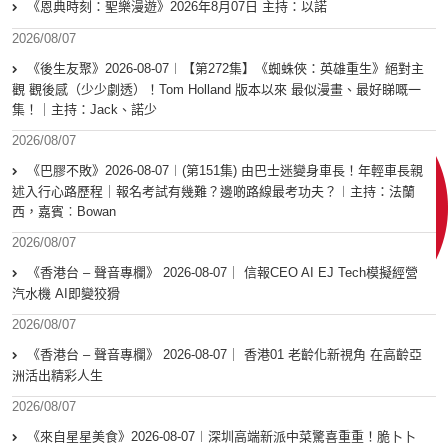
《恩典時刻：聖樂漫遊》2026年8月07日 主持：以諾
2026/08/07
《後生友聚》2026-08-07︱【第272集】《蜘蛛俠：英雄重生》絕對主
觀 觀後感（少少劇透）！Tom Holland 版本以來 最似漫畫、最好睇嘅一
集！｜主持：Jack、諾少
2026/08/07
《巴膠不敗》2026-08-07︱(第151集) 由巴士迷變身車長！年輕車長親
述入行心路歷程｜報名考試有幾難？邊啲路線最考功夫？︱主持：法蘭
西，嘉賓︰Bowan
2026/08/07
《香港台 – 聲音專欄》 2026-08-07｜ 信報CEO AI EJ Tech模擬經營
汽水機 AI即變狡猾
2026/08/07
《香港台 – 聲音專欄》 2026-08-07｜ 香港01 老齡化新視角 在高齡亞
洲活出精彩人生
2026/08/07
《來自星星美食》2026-08-07︱深圳高端新派中菜驚喜重重！脆卜卜