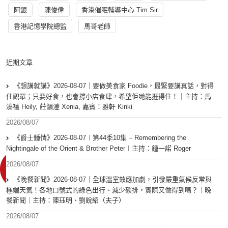
阿銀
陳俊偉
香港催眠輔導中心 Tim Sir
香港記憶學院總監
馬哥老師
近期文章
《想講就講》2026-08-07｜要做美食家 Foodie，最緊要講真話，對得
住觀眾；只要好食，也會撐小店食肆，希望佢哋能捱得住！｜主持：馬
溱禧 Heily, 莊韻澄 Xenia, 嘉賓：雅軒 Kinki
2026/08/07
《爵士鍾情》2026-08-07︱第44季10集 – Remembering the
Nightingale of the Orient & Brother Peter︱主持：鍾一諾 Roger
2026/08/07
《晚餐新聞》2026-08-07｜全球溫室效應加劇，引發嚴重氣候反常與
極端天氣！各地口號式的綠色出行、減少碳排，實際又做得到嗎？｜晚
餐新聞｜主持：陳珏明、劉銳紹（夫子）
2026/08/07