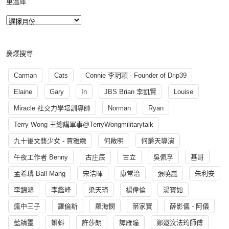
重溫庫
慶爆搜尋
Carman
Cats
Connie 李玥穎 - Founder of Drip39
Elaine
Gary
In
JBS Brian 李凱賢
Louise
Miracle 社交力學培訓導師
Norman
Ryan
Terry Wong 王總講軍事@TerryWongmilitarytalk
九十後文藝少女 - 賈雅緻
何啟明
何爵天導演
午夜工作者 Benny
古庄辰
古立
吳佩孚
基哥
孟希璘 Ball Mang
宋浩暉
康常治
張曉嵐
朱利安
李錦鴻
李鑑峰
梁天琦
楊偉倫
湯寳如
瘋中三子
羅倫斯
羅海憫
葉家寶
薛影儀 - 阿儀
藍精靈
蝌蚪
許莎朗
譚雁瞳
鄭遨汶法筠師傅