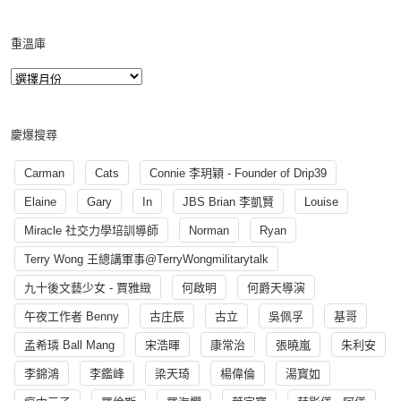
重溫庫
慶爆搜尋
Carman
Cats
Connie 李玥穎 - Founder of Drip39
Elaine
Gary
In
JBS Brian 李凱賢
Louise
Miracle 社交力學培訓導師
Norman
Ryan
Terry Wong 王總講軍事@TerryWongmilitarytalk
九十後文藝少女 - 賈雅緻
何啟明
何爵天導演
午夜工作者 Benny
古庄辰
古立
吳佩孚
基哥
孟希璘 Ball Mang
宋浩暉
康常治
張曉嵐
朱利安
李錦鴻
李鑑峰
梁天琦
楊偉倫
湯寳如