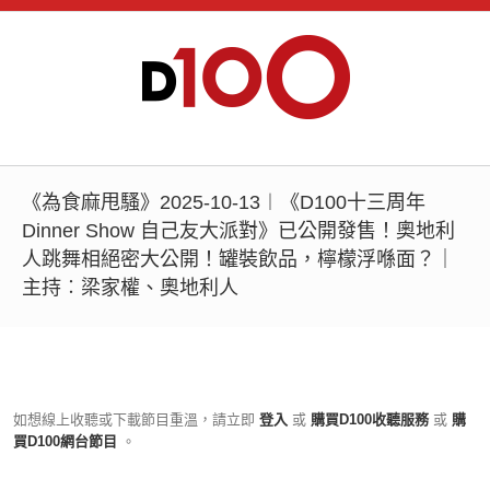
《為食麻甩騷》2025-10-13︱《D100十三周年
Dinner Show 自己友大派對》已公開發售！奧地利
人跳舞相絕密大公開！罐裝飲品，檸檬浮喺面？｜
主持︰梁家權、奧地利人
如想線上收聽或下載節目重溫，請立即
登入
或
購買D100收聽服務
或
購
買D100網台節目
。