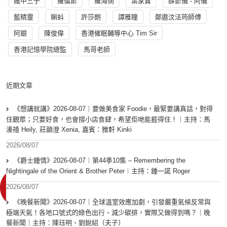
瘋中三子
羅倫斯
羅海憫
葉家寶
薛影儀 - 阿儀
藍精靈
蝌蚪
許莎朗
譚雁瞳
鄭遨汶法筠師傅
阿銀
陳俊偉
香港催眠輔導中心 Tim Sir
香港記憶學院總監
馬哥老師
近期文章
《想講就講》2026-08-07｜要做美食家 Foodie，最緊要講真話，對得
住觀眾；只要好食，也會撐小店食肆，希望佢哋能捱得住！｜主持：馬
溱禧 Heily, 莊韻澄 Xenia, 嘉賓：雅軒 Kinki
2026/08/07
《爵士鍾情》2026-08-07︱第44季10集 – Remembering the
Nightingale of the Orient & Brother Peter︱主持：鍾一諾 Roger
2026/08/07
《晚餐新聞》2026-08-07｜全球溫室效應加劇，引發嚴重氣候反常與
極端天氣！各地口號式的綠色出行、減少碳排，實際又做得到嗎？｜晚
餐新聞｜主持：陳珏明、劉銳紹（夫子）