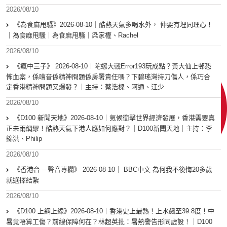
2026/08/10
《為食麻甩騷》2026-08-10｜酷熱天氣多喝水外， 仲要有埋同理心！
｜為食麻甩騷｜為食麻甩騷｜梁家權、Rachel
2026/08/10
《瘋中三子》 2026-08-10︱陀螺大戰Error193玩成點？黃大仙上邨恐
怖血案，係嘈音係精神問題係房署責任嗎？下碧瑤灣持刀傷人，係巧合
定香港精神問題又爆發？｜主持：蔡浩樑、阿通、江少
2026/08/10
《D100 新聞天地》2026-08-10｜氣候衝擊世界經濟發展，香港需要真
正未雨綢繆！酷熱天氣下港人應如何應對？｜D100新聞天地｜主持：李
錦洪、Philip
2026/08/10
《香港台 – 聲音專欄》 2026-08-10｜ BBC中文 為何我不後悔20多歲
就選擇結紮
2026/08/10
《D100 上綱上線》2026-08-10｜香港史上最熱！上水飆至39.8度！中
暑竟唔算工傷？前線保障何在？林超英批：暑熱警告形同虛設！｜D100