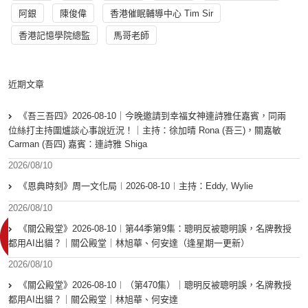
阿銀
陳俊偉
香港催眠輔導中心 Tim Sir
香港記憶學院總監
馬哥老師
近期文章
《吾三吾四》2026-08-10｜今晚邀請到幸福女神連詩雅任嘉賓，同兩
位絲打主持圍爐談心事說近況！｜主持：徐加晴 Rona (吾三)，關嘉敏
Carman (吾四) 嘉賓：連詩雅 Shiga
2026/08/10
《恩典時刻》周一文化局︱2026-08-10︱主持：Eddy, Wylie
2026/08/10
《關公殿堂》2026-08-10︱第44季第9集：聰明反被聰明誤，名牌教授
都用AI出貓？｜關公殿堂｜林旭華、何安達（逢星期一更新）
2026/08/10
《關公殿堂》2026-08-10︱（第470集）｜聰明反被聰明誤，名牌教授
都用AI出貓？｜關公殿堂｜林旭華、何安達