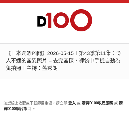
《日本咒怨凶間》2026-05-15︱第43季第11集：令
人不適的靈異照片 – 去完靈探，褲袋中手機自動為
鬼拍照︱主持：藍秀朗
如想線上收聽或下載節目重溫，請立即
登入
或
購買D100收聽服務
或
購
買D100網台節目
。