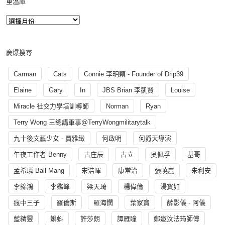
重溫庫
慶爆搜尋
Carman
Cats
Connie 李玥穎 - Founder of Drip39
Elaine
Gary
In
JBS Brian 李凱賢
Louise
Miracle 社交力學培訓導師
Norman
Ryan
Terry Wong 王總講軍事@TerryWongmilitarytalk
九十後文藝少女 - 賈雅緻
何啟明
何爵天導演
午夜工作者 Benny
古庄辰
古立
吳佩孚
基哥
孟希璘 Ball Mang
宋浩暉
康常治
張曉嵐
朱利安
李錦鴻
李鑑峰
梁天琦
楊偉倫
湯寳如
瘋中三子
羅倫斯
羅海憫
葉家寶
薛影儀 - 阿儀
藍精靈
蝌蚪
許莎朗
譚雁瞳
鄭遨汶法筠師傅