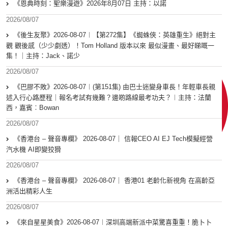
《恩典時刻：聖樂漫遊》2026年8月07日 主持：以諾
2026/08/07
《後生友聚》2026-08-07︱【第272集】《蜘蛛俠：英雄重生》絕對主
觀 觀後感（少少劇透）！Tom Holland 版本以來 最似漫畫、最好睇嘅一
集！｜主持：Jack、諾少
2026/08/07
《巴膠不敗》2026-08-07︱(第151集) 由巴士迷變身車長！年輕車長親
述入行心路歷程｜報名考試有幾難？邊啲路線最考功夫？︱主持：法蘭
西，嘉賓︰Bowan
2026/08/07
《香港台 – 聲音專欄》 2026-08-07｜ 信報CEO AI EJ Tech模擬經營
汽水機 AI即變狡猾
2026/08/07
《香港台 – 聲音專欄》 2026-08-07｜ 香港01 老齡化新視角 在高齡亞
洲活出精彩人生
2026/08/07
《來自星星美食》2026-08-07︱深圳高端新派中菜驚喜重重！脆卜卜