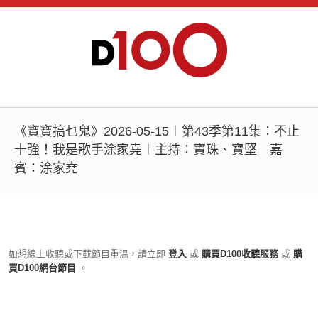
《寶寶搞乜鬼》2026-05-15︱第43季第11集︰不止
十強！我是歌手涂家堯︱主持：寶珠、寶堅 嘉
賓：涂家堯
如想線上收聽或下載節目重溫，請立即
登入
或
購買D100收聽服務
或
購
買D100網台節目
。