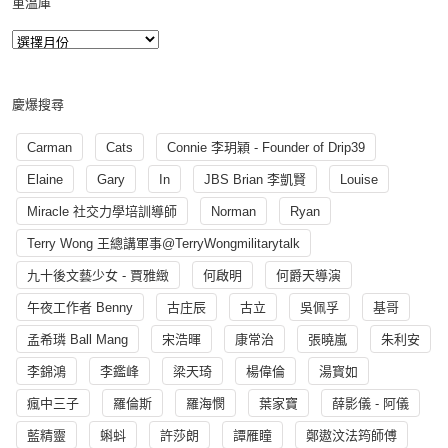
重溫庫
慶爆搜尋
Carman
Cats
Connie 李玥穎 - Founder of Drip39
Elaine
Gary
In
JBS Brian 李凱賢
Louise
Miracle 社交力學培訓導師
Norman
Ryan
Terry Wong 王總講軍事@TerryWongmilitarytalk
九十後文藝少女 - 賈雅緻
何啟明
何爵天導演
午夜工作者 Benny
古庄辰
古立
吳佩孚
基哥
孟希璘 Ball Mang
宋浩暉
康常治
張曉嵐
朱利安
李錦鴻
李鑑峰
梁天琦
楊偉倫
湯寳如
瘋中三子
羅倫斯
羅海憫
葉家寶
薛影儀 - 阿儀
藍精靈
蝌蚪
許莎朗
譚雁瞳
鄭遨汶法筠師傅