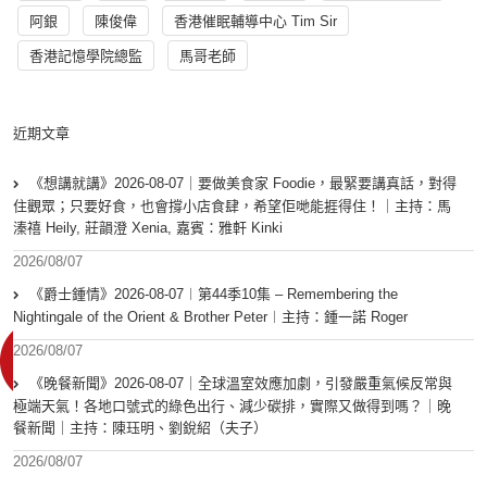
阿銀
陳俊偉
香港催眠輔導中心 Tim Sir
香港記憶學院總監
馬哥老師
近期文章
《想講就講》2026-08-07｜要做美食家 Foodie，最緊要講真話，對得
住觀眾；只要好食，也會撐小店食肆，希望佢哋能捱得住！｜主持：馬
溱禧 Heily, 莊韻澄 Xenia, 嘉賓：雅軒 Kinki
2026/08/07
《爵士鍾情》2026-08-07︱第44季10集 – Remembering the
Nightingale of the Orient & Brother Peter︱主持：鍾一諾 Roger
2026/08/07
《晚餐新聞》2026-08-07｜全球溫室效應加劇，引發嚴重氣候反常與
極端天氣！各地口號式的綠色出行、減少碳排，實際又做得到嗎？｜晚
餐新聞｜主持：陳珏明、劉銳紹（夫子）
2026/08/07