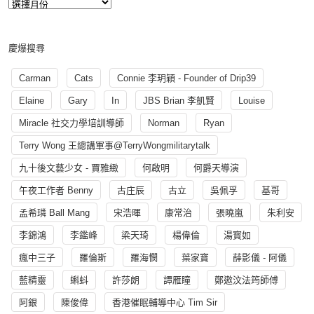
慶爆搜尋
Carman
Cats
Connie 李玥穎 - Founder of Drip39
Elaine
Gary
In
JBS Brian 李凱賢
Louise
Miracle 社交力學培訓導師
Norman
Ryan
Terry Wong 王總講軍事@TerryWongmilitarytalk
九十後文藝少女 - 賈雅緻
何啟明
何爵天導演
午夜工作者 Benny
古庄辰
古立
吳佩孚
基哥
孟希璘 Ball Mang
宋浩暉
康常治
張曉嵐
朱利安
李錦鴻
李鑑峰
梁天琦
楊偉倫
湯寳如
瘋中三子
羅倫斯
羅海憫
葉家寶
薛影儀 - 阿儀
藍精靈
蝌蚪
許莎朗
譚雁瞳
鄭遨汶法筠師傅
阿銀
陳俊偉
香港催眠輔導中心 Tim Sir