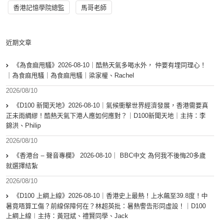
香港記憶學院總監
馬哥老師
近期文章
《為食麻甩騷》2026-08-10｜酷熱天氣多喝水外， 仲要有埋同理心！
｜為食麻甩騷｜為食麻甩騷｜梁家權、Rachel
2026/08/10
《D100 新聞天地》2026-08-10｜氣候衝擊世界經濟發展，香港需要真
正未雨綢繆！酷熱天氣下港人應如何應對？｜D100新聞天地｜主持：李
錦洪、Philip
2026/08/10
《香港台 – 聲音專欄》 2026-08-10｜ BBC中文 為何我不後悔20多歲
就選擇結紮
2026/08/10
《D100 上綱上線》2026-08-10｜香港史上最熱！上水飆至39.8度！中
暑竟唔算工傷？前線保障何在？林超英批：暑熱警告形同虛設！｜D100
上綱上線︱主持：黃冠斌、禮賢同學、Jack