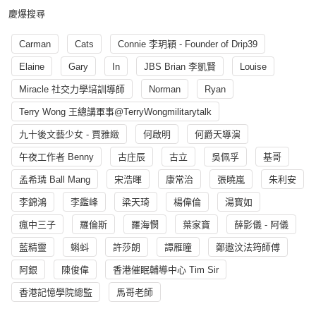
慶爆搜尋
Carman
Cats
Connie 李玥穎 - Founder of Drip39
Elaine
Gary
In
JBS Brian 李凱賢
Louise
Miracle 社交力學培訓導師
Norman
Ryan
Terry Wong 王總講軍事@TerryWongmilitarytalk
九十後文藝少女 - 賈雅緻
何啟明
何爵天導演
午夜工作者 Benny
古庄辰
古立
吳佩孚
基哥
孟希璘 Ball Mang
宋浩暉
康常治
張曉嵐
朱利安
李錦鴻
李鑑峰
梁天琦
楊偉倫
湯寳如
瘋中三子
羅倫斯
羅海憫
葉家寶
薛影儀 - 阿儀
藍精靈
蝌蚪
許莎朗
譚雁瞳
鄭遨汶法筠師傅
阿銀
陳俊偉
香港催眠輔導中心 Tim Sir
香港記憶學院總監
馬哥老師