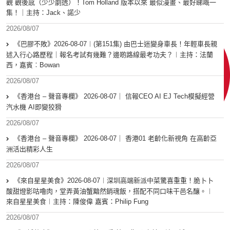
觀 觀後感（少少劇透）！Tom Holland 版本以來 最似漫畫、最好睇嘅一
集！｜主持：Jack、諾少
2026/08/07
《巴膠不敗》2026-08-07︱(第151集) 由巴士迷變身車長！年輕車長親
述入行心路歷程｜報名考試有幾難？邊啲路線最考功夫？︱主持：法蘭
西，嘉賓︰Bowan
2026/08/07
《香港台 – 聲音專欄》 2026-08-07｜ 信報CEO AI EJ Tech模擬經營
汽水機 AI即變狡猾
2026/08/07
《香港台 – 聲音專欄》 2026-08-07｜ 香港01 老齡化新視角 在高齡亞
洲活出精彩人生
2026/08/07
《來自星星美食》2026-08-07︱深圳高端新派中菜驚喜重重！脆卜卜
酸甜燈影咕嚕肉，堂弄黃油蟹黯然銷魂飯，搭配不同口味干邑名釀。︱
來自星星美食︱主持：陳俊偉 嘉賓：Philip Fung
2026/08/07