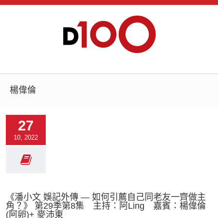
楊偉倫
27
10, 2022
《潘小文 娛記外傳 — 如何引薦自己同老友一齊做主
角？》 第29季第8集 主持：阿Ling 嘉賓：楊偉倫
(阿卵)+ 麥沛東