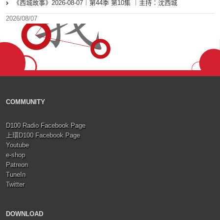
《西城故事》2026-08-07︱第44季 第10集 ︱主持：沈西城
2026/08/07
COMMUNITY
D100 Radio Facebook Page
上環D100 Facebook Page
Youtube
e-shop
Patreon
TuneIn
Twitter
DOWNLOAD