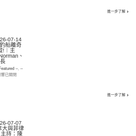
進一步了解
-07-14
海釣船離奇
蹤!︱主
orman、
探長
 Featured --
,
--
迴響已關閉
進一步了解
-07-07
拿大與菲律
︱主持：陳