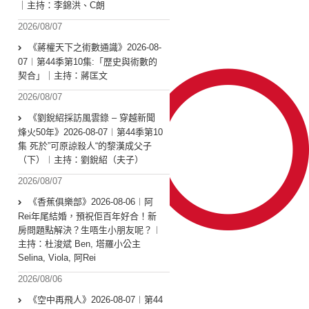
｜主持：李錦洪、C朗
2026/08/07
《蔣權天下之術數通識》2026-08-
07︱第44季第10集:「歴史與術數的
契合」｜主持：蔣匡文
2026/08/07
《劉銳紹採訪風雲錄 – 穿越新聞
烽火50年》2026-08-07︱第44季第10
集 死於”可原諒殺人“的黎漢成父子
（下）︱主持：劉銳紹（夫子）
2026/08/07
《香蕉俱樂部》2026-08-06︱阿
Rei年尾結婚，預祝佢百年好合！新
房問題點解決？生唔生小朋友呢？︱
主持：杜浚斌 Ben, 塔羅小公主
Selina, Viola, 阿Rei
2026/08/06
《空中再飛人》2026-08-07︱第44