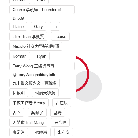
Connie 李玥穎 - Founder of
Drip39
Elaine
Gary
In
JBS Brian 李凱賢
Louise
Miracle 社交力學培訓導師
Norman
Ryan
Terry Wong 王總講軍事
@TerryWongmilitarytalk
九十後文藝少女 - 賈雅緻
何啟明
何爵天導演
午夜工作者 Benny
古庄辰
古立
吳佩孚
基哥
孟希璘 Ball Mang
宋浩暉
康常治
張曉嵐
朱利安