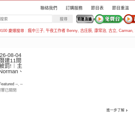
聯絡我們
訂購服務
節目表
節目重溫
D100 慶爆搜尋 :
瘋中三子
,
午夜工作者 Benny
,
古庄辰
,
康常治
,
古立
,
Carman
,
羅倫斯
-08-04
僭建11間
被罰!︱主
orman、
 Featured --
,
--
迴響已關閉
進一步了解