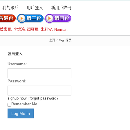
我的賬戶
用戶登入
新用戶註冊
葉家寶
,
李錦鴻
,
譚雁瞳
,
朱利安
,
Norman
,
主頁
Tag: 探長
會員登入
Username:
Password:
signup now
|
forgot password?
Remember Me