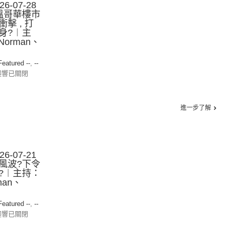
-07-28
溫哥華樓市
擊 , 打
身?︱主
orman、
 Featured --
,
--
迴響已關閉
進一步了解
-07-21
風波?下令
?︱主持：
man、
 Featured --
,
--
迴響已關閉