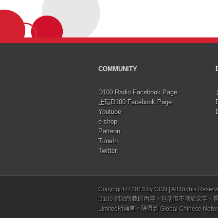
COMMUNITY
D100 Radio Facebook Page
上環D100 Facebook Page
Youtube
e-shop
Patreon
TuneIn
Twitter
Copyright © 2013 by GCN | All Rights Reser
D100 網站所載的內容，包括但不限於文字、照片
Limited所擁有。除得到 Global Chinese N