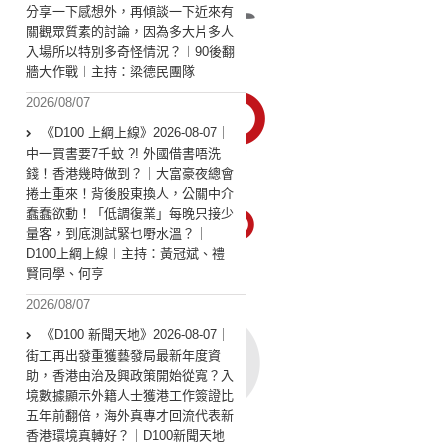
分享一下感想外，再傾談一下近來有
關觀眾質素的討論，因為多大片多人
入場所以特別多奇怪情況？︱90後翻
牆大作戰︱主持：梁德民團隊
2026/08/07
《D100 上綱上線》2026-08-07｜
中一買書要7千蚊 ?! 外國借書唔洗
錢！香港幾時做到？｜大富豪夜總會
捲土重來！背後股東換人，公關中介
蠢蠢欲動！「低調復業」每晚只接少
量客，到底測試緊乜嘢水溫？｜
D100上綱上線︱主持：黃冠斌、禮
賢同學、何亨
2026/08/07
《D100 新聞天地》2026-08-07｜
街工再出發重獲藝發局最新年度資
助，香港由治及興政策開始從寬？入
境數據顯示外籍人士獲港工作簽證比
五年前翻倍，海外真專才回流代表新
香港環境真轉好？｜D100新聞天地