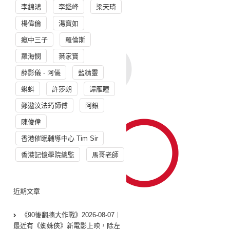
李錦鴻
李鑑峰
梁天琦
楊偉倫
湯寳如
瘋中三子
羅倫斯
羅海憫
葉家寶
薛影儀 - 阿儀
藍精靈
蝌蚪
許莎朗
譚雁瞳
鄭遨汶法筠師傅
阿銀
陳俊偉
香港催眠輔導中心 Tim Sir
香港記憶學院總監
馬哥老師
近期文章
《90後翻牆大作戰》2026-08-07︱
最近有《蜘蛛俠》新電影上映，除左