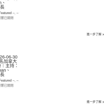
n、
探長
 Featured --
,
--
迴響已關閉
進一步了解
-06-30
名加拿大
!︱主持：
man、
探長
 Featured --
,
--
迴響已關閉
進一步了解