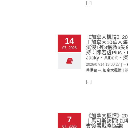
[...]
《加拿大楓情》2026
14
︱加拿大10華人
沉沒1死3獲救6失
07, 2026
持：陳若虛Pius、N
Jacky、Albert、
2026/07/14 19:30:27
|
--
香港台 --
,
加拿大楓情
|
[...]
《加拿大楓情》2026
7
︱馬可斯訪問! 加
賓簽署戰略協議!
07, 2026