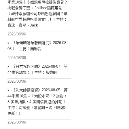
季第10集｜空姐飛馬尼拉掃淘寶貨？
挑戰食鴨仔蛋 + Jollibee隱藏用法！
︱韓妹寧願瞓公司都唔想返韓國？爆
料航空界超嚴格階級文化！︱主持：
寶珠、寶堅、Jack
2026/08/06
《啱傾啱講啱聽顏聯武》2026-08-
06︱︱主持：顏聯武
2026/08/06
《日本咒怨凶間》2026-08-07︱第
44季第10集：︱主持：藍秀朗
2026/08/06
《沈大師講投資》2026-08-05︱第
44季第10集 – 1.港股市況，2.道指，
3.美匯指數，4.美國信貸違約掉期︱
主持：沈振盈（逢星期三晚上9點後
更新！）
2026/08/06