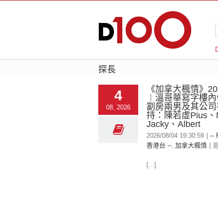
探長
《加拿大楓情》2026
4
︱溫哥華寫字樓內
劏房兩男及其公司
08, 2026
持：陳若虛Pius、N
Jacky、Albert
2026/08/04 19:30:59
|
--
香港台 --
,
加拿大楓情
|
[...]