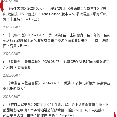
2026/08/07
《後生友聚》2026-08-07︱【第272集】《蜘蛛俠：英雄重生》絕對主
觀 觀後感（少少劇透）！Tom Holland 版本以來 最似漫畫、最好睇嘅一
集！｜主持：Jack、諾少
2026/08/07
《巴膠不敗》2026-08-07︱(第151集) 由巴士迷變身車長！年輕車長親
述入行心路歷程｜報名考試有幾難？邊啲路線最考功夫？︱主持：法蘭
西，嘉賓︰Bowan
2026/08/07
《香港台 – 聲音專欄》 2026-08-07｜ 信報CEO AI EJ Tech模擬經營
汽水機 AI即變狡猾
2026/08/07
《香港台 – 聲音專欄》 2026-08-07｜ 香港01 老齡化新視角 在高齡亞
洲活出精彩人生
2026/08/07
《來自星星美食》2026-08-07︱深圳高端新派中菜驚喜重重！脆卜卜
酸甜燈影咕嚕肉，堂弄黃油蟹黯然銷魂飯，搭配不同口味干邑名釀。︱
來自星星美食︱主持：陳俊偉 嘉賓：Philip Fung