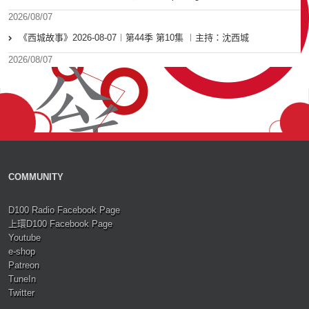
2026/08/07
《西城故事》2026-08-07︱第44季 第10集 ︱主持：沈西城
2026/08/07
COMMUNITY
D100 Radio Facebook Page
上環D100 Facebook Page
Youtube
e-shop
Patreon
TuneIn
Twitter