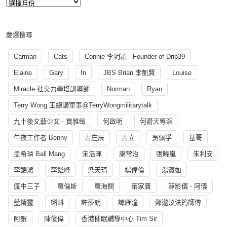
慶爆搜尋
Carman
Cats
Connie 李玥穎 - Founder of Drip39
Elaine
Gary
In
JBS Brian 李凱賢
Louise
Miracle 社交力學培訓導師
Norman
Ryan
Terry Wong 王總講軍事@TerryWongmilitarytalk
九十後文藝少女 - 賈雅緻
何啟明
何爵天導演
午夜工作者 Benny
古庄辰
古立
吳佩孚
基哥
孟希璘 Ball Mang
宋浩暉
康常治
張曉嵐
朱利安
李錦鴻
李鑑峰
梁天琦
楊偉倫
湯寳如
瘋中三子
羅倫斯
羅海憫
葉家寶
薛影儀 - 阿儀
藍精靈
蝌蚪
許莎朗
譚雁瞳
鄭遨汶法筠師傅
阿銀
陳俊偉
香港催眠輔導中心 Tim Sir