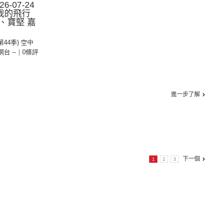
-07-24
我的飛行
、寶堅 嘉
(第44季) 空中
 網台 --
|
0條評
進一步了解
下一個
1
2
3