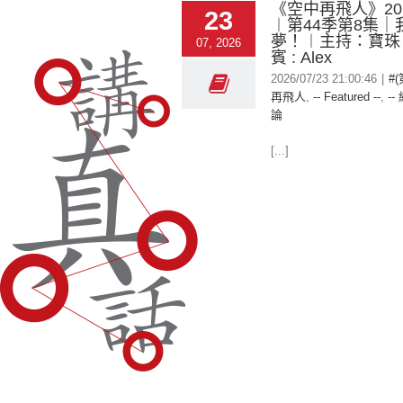
《空中再飛人》2026
23
︱第44季第8集｜
夢！︱主持：寶珠
07, 2026
賓 : Alex
2026/07/23 21:00:46
|
#
再飛人
,
-- Featured --
,
--
論
[...]