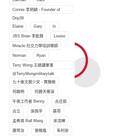
Connie 李玥穎 - Founder of
Drip39
Elaine
Gary
In
JBS Brian 李凱賢
Louise
Miracle 社交力學培訓導師
Norman
Ryan
Terry Wong 王總講軍事
@TerryWongmilitarytalk
九十後文藝少女 - 賈雅緻
何啟明
何爵天導演
午夜工作者 Benny
古庄辰
古立
吳佩孚
基哥
孟希璘 Ball Mang
宋浩暉
康常治
張曉嵐
朱利安