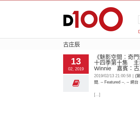
古庄辰
《魅影空間︰奇門
13
十四季第十集 主
Winnie 嘉賓：
02, 2019
2019/02/13 21:00:58
|
(
間
,
-- Featured --
,
-- 網台 
[...]