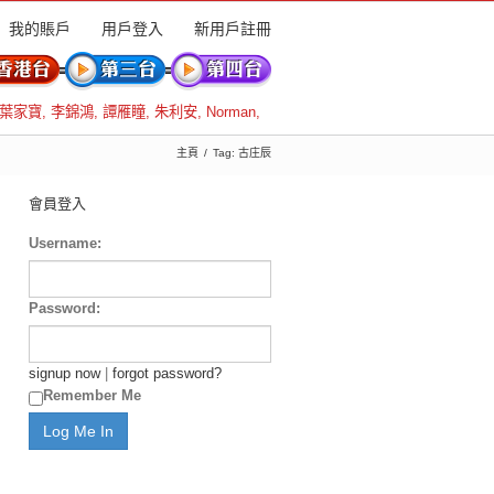
我的賬戶
用戶登入
新用戶註冊
葉家寶
,
李錦鴻
,
譚雁瞳
,
朱利安
,
Norman
,
主頁
Tag: 古庄辰
會員登入
Username:
Password:
signup now
|
forgot password?
Remember Me