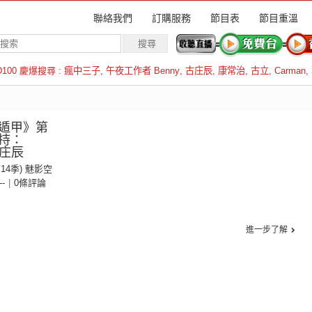
聯絡我們
訂購服務
節目表
節目重溫
D100 慶爆搜尋 :
瘋中三子
,
午夜工作者 Benny
,
古庄辰
,
康常治
,
古立
,
Carman
,
羅倫斯
遁甲》第
持：
古庄辰
第14季) 魅影空
--
|
0條評論
進一步了解