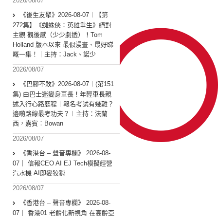
2026/08/07
《後生友聚》2026-08-07︱【第
272集】《蜘蛛俠：英雄重生》絕對
主觀 觀後感（少少劇透）！Tom
Holland 版本以來 最似漫畫、最好睇
嘅一集！｜主持：Jack、諾少
2026/08/07
《巴膠不敗》2026-08-07︱(第151
集) 由巴士迷變身車長！年輕車長親
述入行心路歷程｜報名考試有幾難？
邊啲路線最考功夫？︱主持：法蘭
西，嘉賓︰Bowan
2026/08/07
《香港台 – 聲音專欄》 2026-08-
07｜ 信報CEO AI EJ Tech模擬經營
汽水機 AI即變狡猾
2026/08/07
《香港台 – 聲音專欄》 2026-08-
07｜ 香港01 老齡化新視角 在高齡亞