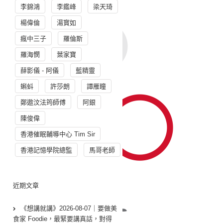
李錦鴻
李鑑峰
梁天琦
楊偉倫
湯寳如
瘋中三子
羅倫斯
羅海憫
葉家寶
薛影儀 - 阿儀
藍精靈
蝌蚪
許莎朗
譚雁瞳
鄭遨汶法筠師傅
阿銀
陳俊偉
香港催眠輔導中心 Tim Sir
香港記憶學院總監
馬哥老師
近期文章
《想講就講》2026-08-07｜要做美
食家 Foodie，最緊要講真話，對得