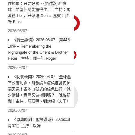
住觀眾；只要好食，也會撐小店食
肆，希望佢哋能捱得住！｜主持：馬
溱禧 Heily, 莊韻澄 Xenia, 嘉賓：雅
軒 Kinki
2026/08/07
《爵士鍾情》2026-08-07︱第44季
10集 – Remembering the
Nightingale of the Orient & Brother
Peter︱主持：鍾一諾 Roger
2026/08/07
《晚餐新聞》2026-08-07｜全球溫
室效應加劇，引發嚴重氣候反常與極
端天氣！各地口號式的綠色出行、減
少碳排，實際又做得到嗎？｜晚餐新
聞｜主持：陳珏明、劉銳紹（夫子）
2026/08/07
《恩典時刻：聖樂漫遊》2026年8
月07日 主持：以諾