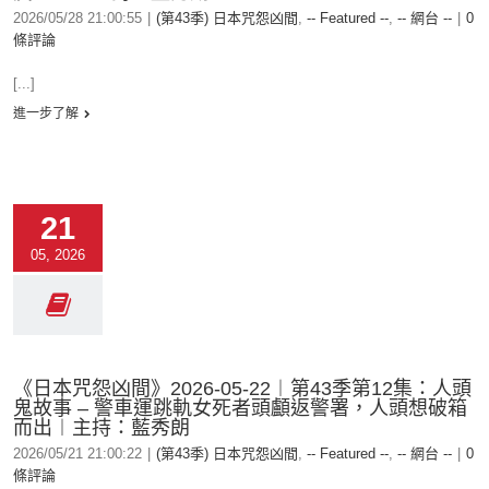
2026/05/28 21:00:55
|
(第43季) 日本咒怨凶間
,
-- Featured --
,
-- 網台 --
|
0
條評論
[...]
進一步了解
21
05, 2026
《日本咒怨凶間》2026-05-22︱第43季第12集：人頭
鬼故事 – 警車運跳軌女死者頭顱返警署，人頭想破箱
而出︱主持：藍秀朗
2026/05/21 21:00:22
|
(第43季) 日本咒怨凶間
,
-- Featured --
,
-- 網台 --
|
0
條評論