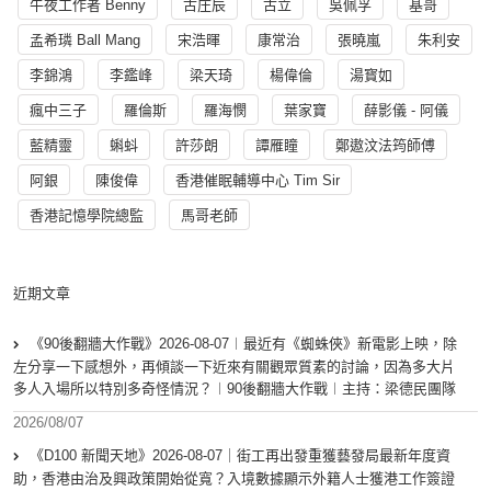
午夜工作者 Benny
古庄辰
古立
吳佩孚
基哥
孟希璘 Ball Mang
宋浩暉
康常治
張曉嵐
朱利安
李錦鴻
李鑑峰
梁天琦
楊偉倫
湯寳如
瘋中三子
羅倫斯
羅海憫
葉家寶
薛影儀 - 阿儀
藍精靈
蝌蚪
許莎朗
譚雁瞳
鄭遨汶法筠師傅
阿銀
陳俊偉
香港催眠輔導中心 Tim Sir
香港記憶學院總監
馬哥老師
近期文章
《90後翻牆大作戰》2026-08-07︱最近有《蜘蛛俠》新電影上映，除
左分享一下感想外，再傾談一下近來有關觀眾質素的討論，因為多大片
多人入場所以特別多奇怪情況？︱90後翻牆大作戰︱主持：梁德民團隊
2026/08/07
《D100 新聞天地》2026-08-07｜街工再出發重獲藝發局最新年度資
助，香港由治及興政策開始從寬？入境數據顯示外籍人士獲港工作簽證