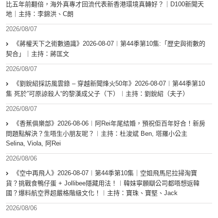
比五年前翻倍，海外真專才回流代表新香港環境真轉好？｜D100新聞天
地｜主持：李錦洪、C朗
2026/08/07
《蔣權天下之術數通識》2026-08-07︱第44季第10集:「歴史與術數的
契合」｜主持：蔣匡文
2026/08/07
《劉銳紹採訪風雲錄 – 穿越新聞烽火50年》2026-08-07︱第44季第10
集 死於”可原諒殺人“的黎漢成父子（下）︱主持：劉銳紹（夫子）
2026/08/07
《香蕉俱樂部》2026-08-06︱阿Rei年尾結婚，預祝佢百年好合！新房
問題點解決？生唔生小朋友呢？︱主持：杜浚斌 Ben, 塔羅小公主
Selina, Viola, 阿Rei
2026/08/06
《空中再飛人》2026-08-07︱第44季第10集｜空姐飛馬尼拉掃淘寶
貨？挑戰食鴨仔蛋 + Jollibee隱藏用法！︱韓妹寧願瞓公司都唔想返韓
國？爆料航空界超嚴格階級文化！︱主持：寶珠、寶堅、Jack
2026/08/06