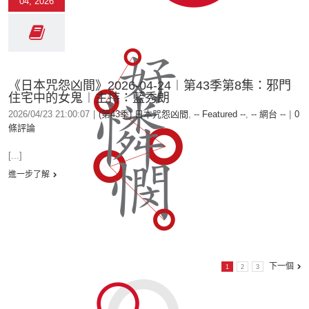
04, 2026
《日本咒怨凶間》2026-04-24︱第43季第8集：邪門
住宅中的女鬼︱主持：藍秀朗
2026/04/23 21:00:07
|
(第43季) 日本咒怨凶間
,
-- Featured --
,
-- 網台 --
|
0
條評論
[...]
進一步了解
下一個
1
2
3