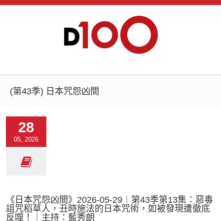
(第43季) 日本咒怨凶間
28
05, 2026
《日本咒怨凶間》2026-05-29︱第43季第13集：惡毒
詛咒稻草人，丑時施法的日本咒術，如被發現遭徹底
反噬！︱主持：藍秀朗