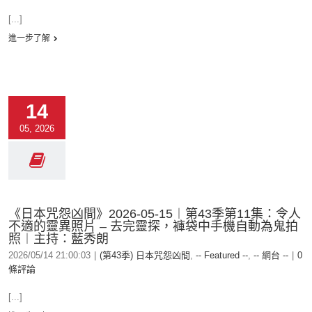
[...]
進一步了解
14
05, 2026
《日本咒怨凶間》2026-05-15︱第43季第11集：令人
不適的靈異照片 – 去完靈探，褲袋中手機自動為鬼拍
照︱主持：藍秀朗
2026/05/14 21:00:03
|
(第43季) 日本咒怨凶間
,
-- Featured --
,
-- 網台 --
|
0
條評論
[...]