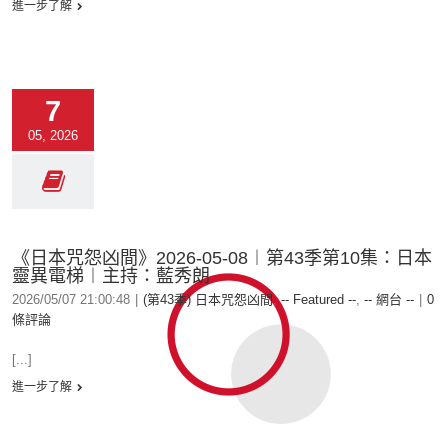
進一步了解
7
05, 2026
《日本咒怨凶間》2026-05-08︱第43季第10集：日本
靈異電梯︱主持：藍秀朗
2026/05/07 21:00:48
|
(第43季) 日本咒怨凶間
,
-- Featured --
,
-- 網台 --
|
0
條評論
[...]
進一步了解