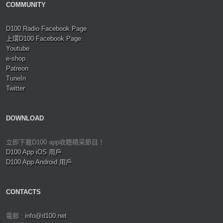
COMMUNITY
D100 Radio Facebook Page
上環D100 Facebook Page
Youtube
e-shop
Patreon
TuneIn
Twitter
DOWNLOAD
立即下載D100 app收聽精采節目！
D100 App iOS 用戶
D100 App Android 用戶
CONTACTS
電郵 :
info@d100.net