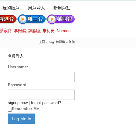
我的賬戶
用戶登入
新用戶註冊
葉家寶
,
李錦鴻
,
譚雁瞳
,
朱利安
,
Norman
,
主頁
Tag: 薛影儀 – 阿儀
會員登入
Username:
Password:
signup now
|
forgot password?
Remember Me