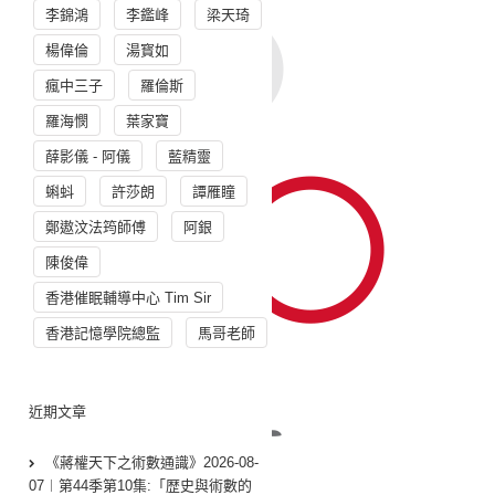
李錦鴻
李鑑峰
梁天琦
楊偉倫
湯寳如
瘋中三子
羅倫斯
羅海憫
葉家寶
薛影儀 - 阿儀
藍精靈
蝌蚪
許莎朗
譚雁瞳
鄭遨汶法筠師傅
阿銀
陳俊偉
香港催眠輔導中心 Tim Sir
香港記憶學院總監
馬哥老師
近期文章
《蔣權天下之術數通識》2026-08-
07︱第44季第10集:「歴史與術數的