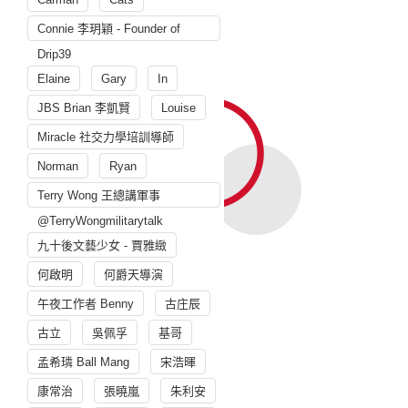
Connie 李玥穎 - Founder of
Drip39
Elaine
Gary
In
JBS Brian 李凱賢
Louise
Miracle 社交力學培訓導師
Norman
Ryan
Terry Wong 王總講軍事
@TerryWongmilitarytalk
九十後文藝少女 - 賈雅緻
何啟明
何爵天導演
午夜工作者 Benny
古庄辰
古立
吳佩孚
基哥
孟希璘 Ball Mang
宋浩暉
康常治
張曉嵐
朱利安