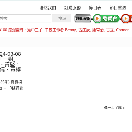
聯絡我們
訂購服務
節目表
節目重溫
D100 慶爆搜尋 :
瘋中三子
,
午夜工作者 Benny
,
古庄辰
,
康常治
,
古立
,
Carman
,
羅倫斯
-03-08
「一姐」
、寶堅，
阿儀、黃榕
第35季) 寶寶搞
台 --
|
0條評論
進一步了解