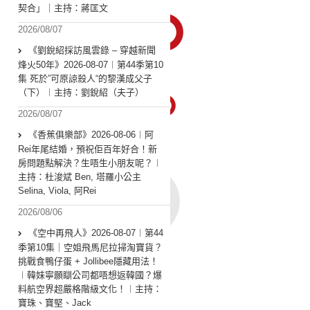
契合」｜主持：蔣匡文
2026/08/07
《劉銳紹採訪風雲錄 – 穿越新聞
烽火50年》2026-08-07︱第44季第10
集 死於”可原諒殺人“的黎漢成父子
（下）︱主持：劉銳紹（夫子）
2026/08/07
《香蕉俱樂部》2026-08-06︱阿
Rei年尾結婚，預祝佢百年好合！新
房問題點解決？生唔生小朋友呢？︱
主持：杜浚斌 Ben, 塔羅小公主
Selina, Viola, 阿Rei
2026/08/06
《空中再飛人》2026-08-07︱第44
季第10集｜空姐飛馬尼拉掃淘寶貨？
挑戰食鴨仔蛋 + Jollibee隱藏用法！
︱韓妹寧願瞓公司都唔想返韓國？爆
料航空界超嚴格階級文化！︱主持：
寶珠、寶堅、Jack