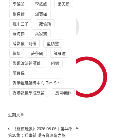
李錦鴻
李鑑峰
梁天琦
楊偉倫
湯寳如
瘋中三子
羅倫斯
羅海憫
葉家寶
薛影儀 - 阿儀
藍精靈
蝌蚪
許莎朗
譚雁瞳
鄭遨汶法筠師傅
阿銀
陳俊偉
香港催眠輔導中心 Tim Sir
香港記憶學院總監
馬哥老師
近期文章
《旅遊玩家》2026-08-06︱第44季
第10集：兵庫縣 灘五鄉酒造之旅