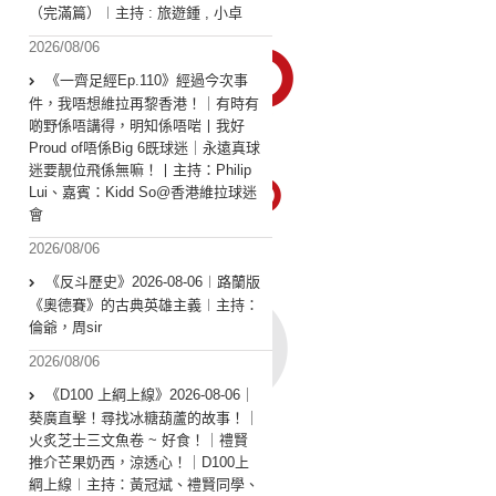
（完滿篇）︱主持 : 旅遊鍾 , 小卓
2026/08/06
《一齊足經Ep.110》經過今次事
件，我唔想維拉再黎香港！｜有時有
啲野係唔講得，明知係唔啱丨我好
Proud of唔係Big 6既球迷｜永遠真球
迷要靚位飛係無嘛！丨主持：Philip
Lui、嘉賓：Kidd So@香港維拉球迷
會
2026/08/06
《反斗歷史》2026-08-06︱路蘭版
《奧德賽》的古典英雄主義︱主持：
倫爺，周sir
2026/08/06
《D100 上綱上線》2026-08-06｜
葵廣直擊！尋找冰糖葫蘆的故事！｜
火炙芝士三文魚卷 ~ 好食！｜禮賢
推介芒果奶西，涼透心！｜D100上
綱上線︱主持：黃冠斌、禮賢同學、