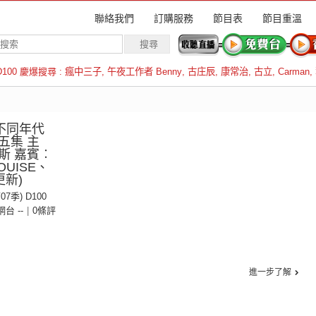
聯絡我們
訂購服務
節目表
節目重溫
D100 慶爆搜尋 :
瘋中三子
,
午夜工作者 Benny
,
古庄辰
,
康常治
,
古立
,
Carman
,
羅倫斯
：不同年代
五集 主
斯 嘉賓︰
OUISE、
更新)
07季) D100
 網台 --
|
0條評
進一步了解