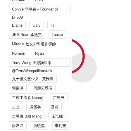
Connie 李玥穎 - Founder of
Drip39
Elaine
Gary
In
JBS Brian 李凱賢
Louise
Miracle 社交力學培訓導師
Norman
Ryan
Terry Wong 王總講軍事
@TerryWongmilitarytalk
九十後文藝少女 - 賈雅緻
何啟明
何爵天導演
午夜工作者 Benny
古庄辰
古立
吳佩孚
基哥
孟希璘 Ball Mang
宋浩暉
康常治
張曉嵐
朱利安