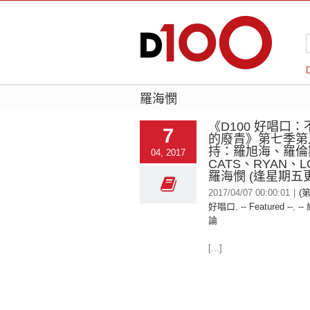
羅海憫
《D100 好唱口
7
的廢青》第七季第
持：羅旭海、羅倫
04, 2017
CATS、RYAN、L
羅海憫 (逢星期五
2017/04/07 00:00:01
|
(第
好唱口
,
-- Featured --
,
--
論
[...]