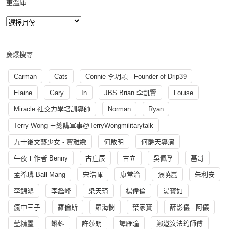
重溫庫
慶爆搜尋
Carman
Cats
Connie 李玥穎 - Founder of Drip39
Elaine
Gary
In
JBS Brian 李凱賢
Louise
Miracle 社交力學培訓導師
Norman
Ryan
Terry Wong 王總講軍事@TerryWongmilitarytalk
九十後文藝少女 - 賈雅緻
何啟明
何爵天導演
午夜工作者 Benny
古庄辰
古立
吳佩孚
基哥
孟希璘 Ball Mang
宋浩暉
康常治
張曉嵐
朱利安
李錦鴻
李鑑峰
梁天琦
楊偉倫
湯寳如
瘋中三子
羅倫斯
羅海憫
葉家寶
薛影儀 - 阿儀
藍精靈
蝌蚪
許莎朗
譚雁瞳
鄭遨汶法筠師傅