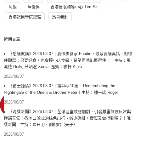
阿銀
陳俊偉
香港催眠輔導中心 Tim Sir
香港記憶學院總監
馬哥老師
近期文章
《想講就講》2026-08-07｜要做美食家 Foodie，最緊要講真話，對得
住觀眾；只要好食，也會撐小店食肆，希望佢哋能捱得住！｜主持：馬
溱禧 Heily, 莊韻澄 Xenia, 嘉賓：雅軒 Kinki
2026/08/07
《爵士鍾情》2026-08-07︱第44季10集 – Remembering the
Nightingale of the Orient & Brother Peter︱主持：鍾一諾 Roger
2026/08/07
《晚餐新聞》2026-08-07｜全球溫室效應加劇，引發嚴重氣候反常與
極端天氣！各地口號式的綠色出行、減少碳排，實際又做得到嗎？｜晚
餐新聞｜主持：陳珏明、劉銳紹（夫子）
2026/08/07