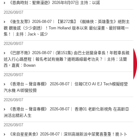
《恩典時刻：聖樂漫遊》2026年8月07日 主持：以諾
2026/08/07
《後生友聚》2026-08-07︱【第272集】《蜘蛛俠：英雄重生》絕對主
觀 觀後感（少少劇透）！Tom Holland 版本以來 最似漫畫、最好睇嘅一
集！｜主持：Jack、諾少
2026/08/07
《巴膠不敗》2026-08-07︱(第151集) 由巴士迷變身車長！年輕車長親
述入行心路歷程｜報名考試有幾難？邊啲路線最考功夫？︱主持：法蘭
西，嘉賓︰Bowan
2026/08/07
《香港台 – 聲音專欄》 2026-08-07｜ 信報CEO AI EJ Tech模擬經營
汽水機 AI即變狡猾
2026/08/07
《香港台 – 聲音專欄》 2026-08-07｜ 香港01 老齡化新視角 在高齡亞
洲活出精彩人生
2026/08/07
《來自星星美食》2026-08-07︱深圳高端新派中菜驚喜重重！脆卜卜